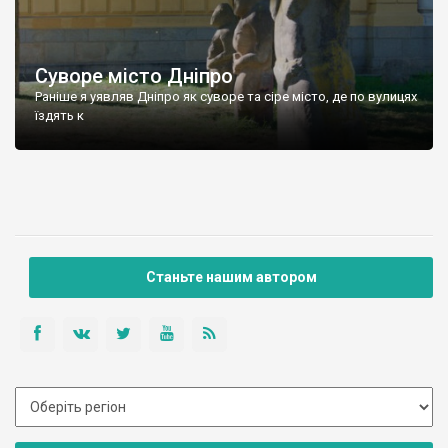
Суворе місто Дніпро
Раніше я уявляв Дніпро як суворе та сіре місто, де по вулицях
їздять к
Станьте нашим автором