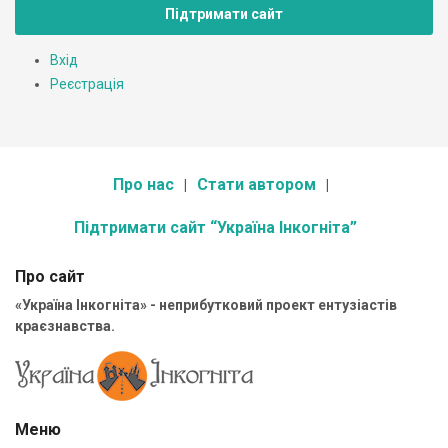
Підтримати сайт
Вхід
Реєстрація
Про нас
Стати автором
Підтримати сайт “Україна Інкогніта”
Про сайт
«Україна Інкогніта» - неприбутковий проект ентузіастів
краєзнавства.
Меню