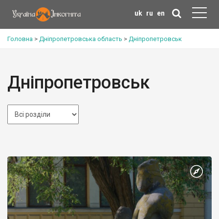
uk
ru
en
Головна
>
Дніпропетровська область
>
Дніпропетровськ
Дніпропетровськ