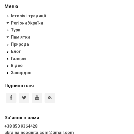
Меню
Історія і традиції
Регіони України
Тури
Пам'ятки
Природа
Блог
Галереї
Відео
Закордон
Підпишіться
Зв'язок з нами
+38 050 9364428
ukrainaincognita.com@gmail.com