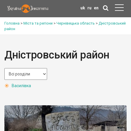
uk
ru
en
Головна
>
Міста та регіони
>
Чернівецька область
>
Дністровський
район
Дністровський район
Василівка