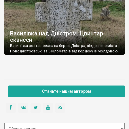
Василівка над Дністром. Цвинтар
скансен
Василівка розташована на березі Дністра, південніше міста
Новодністровськ, за 5 кілометрів від кордону із Молдовою.
Це не Буковина – це територія Північної Бессарабії і колись
вона входила у Бессарабську губернію російської імперії, а у
Австро-Угорщині ніколи не була. Щоправда, у міжвоєнний
період Василівка була в межах Румунії – тоді вона називалася
Васіліуце. Одна із старих […]
Станьте нашим автором