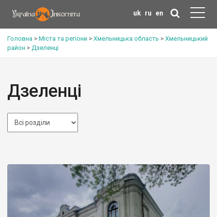
uk
ru
en
Головна
>
Міста та регіони
>
Хмельницька область
>
Хмельницький
район
>
Дзеленці
Дзеленці