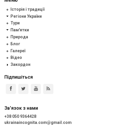
Меню
Історія і традиції
Регіони України
Тури
Пам'ятки
Природа
Блог
Галереї
Відео
Закордон
Підпишіться
Зв'язок з нами
+38 050 9364428
ukrainaincognita.com@gmail.com