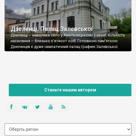
Дзеленці. Палац Залевської
Дзеленці – невелике село у Хмельницькому районі. Кількість
населення – близько п’ятисот осіб. Головною пам’яткою
Дзеленців є дуже симпатичний палац графині Залевської.
Хоча Залевська була одним із чергових власників, а почав
будувати палац у 1832 році її дід – Давид Білінський. В
радянські часи до палацу прибудували корпус технікуму, чи то
палац зробили корпусом технікуму. […]
Станьте нашим автором