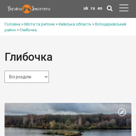
uk
ru
en
Головна
>
Міста та регіони
>
Київська область
>
Білоцерківський
район
>
Глибочка
Глибочка