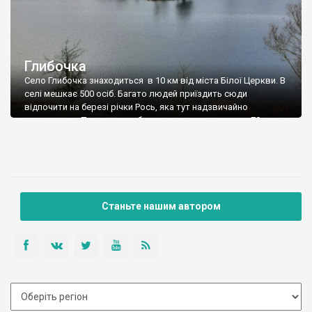
Глибочка
Село Глибочка знаходиться в 10 км від міста Білої Церкви. В
селі мешкає 500 осіб. Багато людей приїздить сюди
відпочити на березі річки Рось, яка тут надзвичайно
мальовнича. Потужна дамба, яку встановили десь в 70-их
роках утворила водосховище. З іншої сторони дамби
недіючий кам'яний кар'єр.
Станьте нашим автором