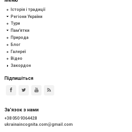
Меню
Історія і традиції
Регіони України
Тури
Пам'ятки
Природа
Блог
Галереї
Відео
Закордон
Підпишіться
Зв'язок з нами
+38 050 9364428
ukrainaincognita.com@gmail.com