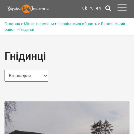
uk
ru
en
Головна
>
Міста та регіони
>
Чернігівська область
>
Варвинський
район
>
Гнідинці
Гнідинці