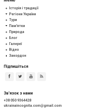
Меню
Історія і традиції
Регіони України
Тури
Пам'ятки
Природа
Блог
Галереї
Відео
Закордон
Підпишіться
Зв'язок з нами
+38 050 9364428
ukrainaincognita.com@gmail.com