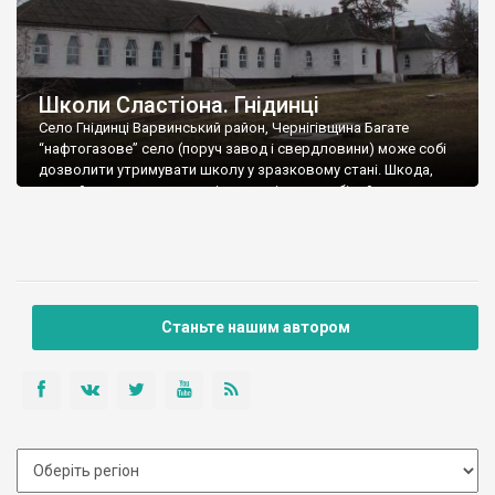
Школи Сластіона. Гнідинці
Село Гнідинці Варвинський район, Чернігівщина Багате
“нафтогазове” село (поруч завод і свердловини) може собі
дозволити утримувати школу у зразковому стані. Шкода,
звичайно, старих гарних вікон, замінених на білий пластик
незрозумілої конфігурації, але краще так, ніж ніяк. До речі,
подібний казус трапився у Гнідинцях не вперше. Коли у 1920-х
роках до школи прибудовували додаткове приміщення,
доморощені […]
Станьте нашим автором