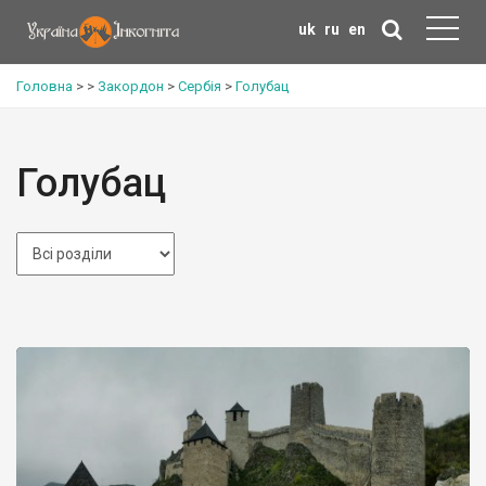
uk
ru
en
Головна
>
>
Закордон
>
Сербія
>
Голубац
Голубац