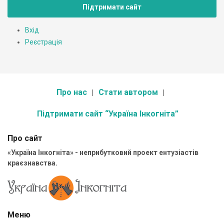
Підтримати сайт
Вхід
Реєстрація
Про нас
Стати автором
Підтримати сайт “Україна Інкогніта”
Про сайт
«Україна Інкогніта» - неприбутковий проект ентузіастів
краєзнавства.
Меню