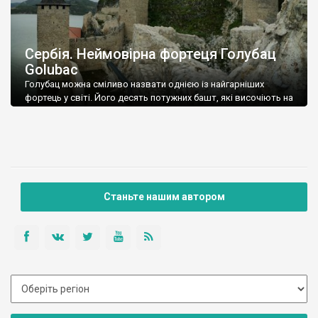
Сербія. Неймовірна фортеця Голубац
Golubac
Голубац можна сміливо назвати однією із найгарніших
фортець у світі. Його десять потужних башт, які височіють на
скелі над Дунаєм – одна із візитівок Сербії і, безперечно, її
найвідоміша пам’ятка. Кандидат на включення до Списку
ЮНЕСКО, суперфотогенічний об’єкт у неймовірному місті –
біля входу в ущелину Джердап, біля водосховища, де ширина
Дунаю перевищує 5 кілометрів, […]
Станьте нашим автором