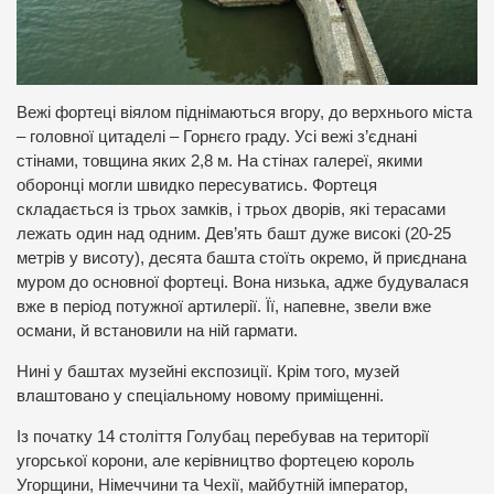
Вежі фортеці віялом піднімаються вгору, до верхнього міста
– головної цитаделі – Горнєго граду. Усі вежі з’єднані
стінами, товщина яких 2,8 м. На стінах галереї, якими
оборонці могли швидко пересуватись. Фортеця
складається із трьох замків, і трьох дворів, які терасами
лежать один над одним. Дев’ять башт дуже високі (20-25
метрів у висоту), десята башта стоїть окремо, й приєднана
муром до основної фортеці. Вона низька, адже будувалася
вже в період потужної артилерії. Її, напевне, звели вже
османи, й встановили на ній гармати.
Нині у баштах музейні експозиції. Крім того, музей
влаштовано у спеціальному новому приміщенні.
Із початку 14 століття Голубац перебував на території
угорської корони, але керівництво фортецею король
Угорщини, Німеччини та Чехії, майбутній імператор,