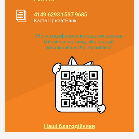
4149 6293 1537 9685
Карта ПриватБанк
Збір на оцифровку козацьких церков
(тисни на картинці, або скануй
посилання на збір monobank):
Наші благодійники