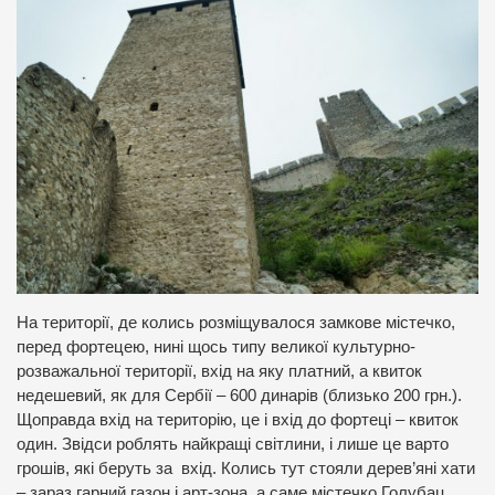
На території, де колись розміщувалося замкове містечко,
перед фортецею, нині щось типу великої культурно-
розважальної території, вхід на яку платний, а квиток
недешевий, як для Сербії – 600 динарів (близько 200 грн.).
Щоправда вхід на територію, це і вхід до фортеці – квиток
один. Звідси роблять найкращі світлини, і лише це варто
грошів, які беруть за вхід. Колись тут стояли дерев’яні хати
– зараз гарний газон і арт-зона, а саме містечко Голубац