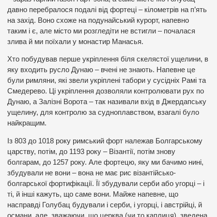
давно перебралося подалі від фортеці – кілометрів на п’ять
на захід. Воно схоже на подунайський курорт, напевно
таким і є, але місто ми розгледіти не встигли – почалася
злива й ми поїхали у монастир Манасья.
Хто побудував перше укріплення біля скелястої ущелини, в
яку входить русло Дунаю – вчені не знають. Напевне це
були римляни, які звели укріплені табори у сусідніх Рамі та
Смедерево. Ці укріплення дозволяли контролювати рух по
Дунаю, а Залізні Ворота – так називали вхід в Джердапську
ущелину, для контролю за судноплавством, взагалі було
найкращим.
Із 803 до 1018 року римський форт належав Болгарському
царству, потім, до 1193 року – Візантії, потім знову
болгарам, до 1257 року. Але фортецю, яку ми бачимо нині,
збудували не вони – вона не має рис візантійсько-
болгарської фортифікації. Її збудували серби або угорці – і
ті, й інші кажуть, що саме вони. Майже напевне, що
насправді Голубац будували і серби, і угорці, і австрійці, й
османи, але, зважаючи, що церква (чи то каплиця), зведена