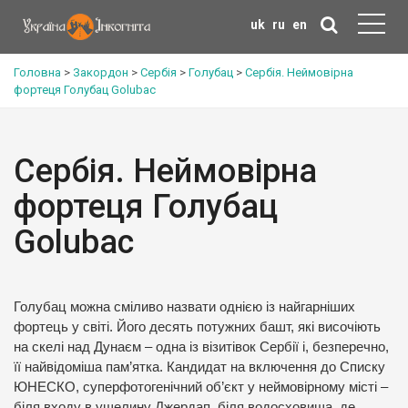
uk
ru
en
Головна
>
Закордон
>
Сербія
>
Голубац
>
Сербія. Неймовірна
фортеця Голубац Golubac
Сербія. Неймовірна
фортеця Голубац
Golubac
Голубац можна сміливо назвати однією із найгарніших
фортець у світі. Його десять потужних башт, які височіють
на скелі над Дунаєм – одна із візитівок Сербії і, безперечно,
її найвідоміша пам’ятка. Кандидат на включення до Списку
ЮНЕСКО, суперфотогенічний об’єкт у неймовірному місті –
біля входу в ущелину Джердап, біля водосховища, де