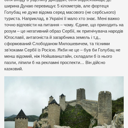
ширина Дунаю перевищує 5 кілометрів, але фортеця
Голубац не дуже відома серед масового (не сербського)
туриста. Наприклад, в Україні її мало хто знає. Мені важко
точно відповісти на питання – чому. Єдине, що приходить на
розум – це негативний образ Сербії, як пригнічувача народів
Югославії, антагоніста й загарбника земель і т.д.,
сформований Слободаном Милошевичем, та тісними
зв’язками Сербії із Росією. Якби не це – був би Голубац не
менш відомий, ніж Нойшванштайн, складали б із нього
пазли, ліпили б на рекламні проспекти… Він дійсно
казковий.