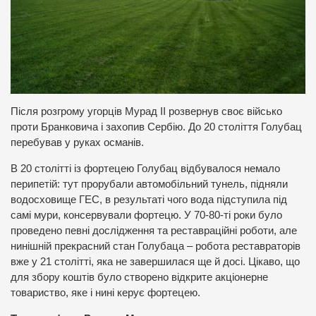
Після розгрому угорців Мурад ІІ розвернув своє військо
проти Бранковича і захопив Сербію. До 20 століття Голубац
перебував у руках османів.
В 20 столітті із фортецею Голубац відбувалося немало
перипетій: тут прорубали автомобільний тунель, підняли
водосховище ГЕС, в результаті чого вода підступила під
самі мури, консервували фортецю. У 70-80-ті роки було
проведено певні дослідження та реставраційні роботи, але
нинішній прекрасний стан Голубаца – робота реставраторів
вже у 21 столітті, яка не завершилася ще й досі. Цікаво, що
для збору коштів було створено відкрите акціонерне
товариство, яке і нині керує фортецею.