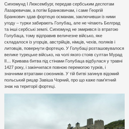
Сигизмунд І Люксембург, передав сербським деспотам
Лазаревичам, а потім Бранковичам, і саме Георгій
Бранкович здав фортецю османам, заключивши із ними
угоду – турки забирають Голубац, але не чіпають Белград
та інші сербські землі. Сигизмунд не змирився із втратою
Голубаца, тому відправив величезне військо, яке
складалося із угорців, австрійців, німців, чехів, поляків і
литовців, повернути фортецю. У Голубаці розташовувалося
велике турецьке військо, на чолі якого стояв султан Мурад
ІІ… Кривава битва під стінами Голубаца відбулася у травні
1427 року, і закінчилася повною перемогою турків, і
значними втратами союзників. У тій битві загинув відомий
польський рицар Завіша Чорний, про що каже пам’ятний
знак на території фортеці.