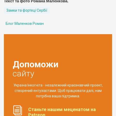
Текст та фото Романа Маленкова.
Замки та фортеці Сербії
Блог Маленков Роман
Допоможи
сайту
Україна Інкогніта - незалежний краєзнавчий проект,
створений ентузіастами. Щоб працювати далі, нам
потрібна ваша підтримка.
Станьте нашим меценатом на
Patreon