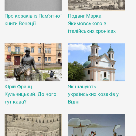
Про козаків із Пам’ятної
Подвиг Марка
книги Венеції
Якимовського в
італійських хроніках
Юрій Франц
Як шанують
Кульчицький. До чого
українських козаків у
тут кава?
Відні