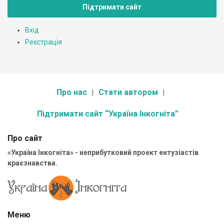
Підтримати сайт
Вхід
Реєстрація
Про нас
Стати автором
Підтримати сайт “Україна Інкогніта”
Про сайт
«Україна Інкогніта» - неприбутковий проект ентузіастів
краєзнавства.
Меню