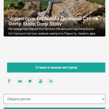
Чорногорія. Горішній і Долішній Столів.
Gornji Stoliv, Donji Stoliv
На західному березі Которсько-Рисанської частини Бока-
Которської затоки, майже навпроти Перасту, лежить два
поселення – Долішній і Горішній Столів (Gornji Stoliv, Donji
Stoliv). Ну зрозуміло, верхній і нижній. В ті часи, коли в затоці
промишляли пірати, селяни жили високо в горах – їх там нхе
дуже помітно, й оборонятись легше. Після приходу
венеціанців, узбережжя стало значно […]
Станьте нашим автором