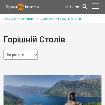
uk
ru
en
Головна
>
>
Закордон
>
Чорногорія
>
Горішній Столів
Горішній Столів