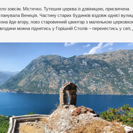
ело зовсім. Містечко. Тутешня церква із дзвіницею, присвячена
т панувала Венеція. Частину старих будинків вздовж однієї вулиц
. Вона йде вгору, повз старовинний цвинтар з маленькою церковко
івгодини можна піднятись у Горішній Столів – перенестись у світ,