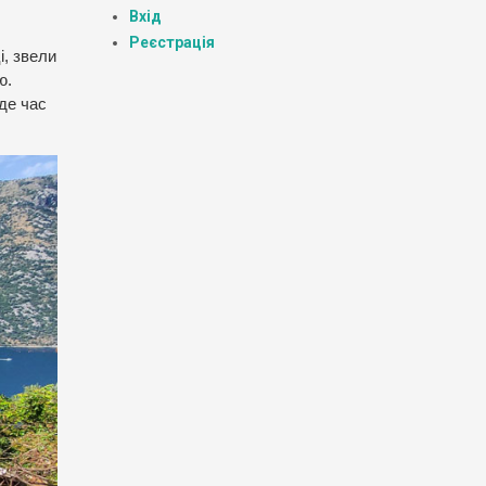
Вхід
Реєстрація
і, звели
ю.
 де час