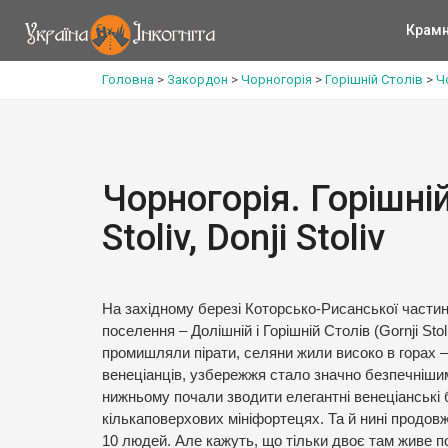
Крам
Головна
>
Закордон
>
Чорногорія
>
Горішній Столів
>
Чо
Чорногорія. Горішній
Stoliv, Donji Stoliv
На західному березі Которсько-Рисанської части
поселення – Долішній і Горішній Столів (Gornji Stoliv
промишляли пірати, селяни жили високо в горах –
венеціанців, узбережжя стало значно безпечнішим
нижньому почали зводити елегантні венеціанські
кількаповерхових мініфортецях. Та й нині продов
10 людей. Але кажуть, що тільки двоє там живе по