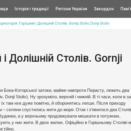
ниця
Історія і традиції
Регіони України
Закордон
Пам'
рногорія. Горішній і Долішній Столів. Gornji Stoliv, Donji Stoliv
 і Долішній Столів. Gornji
ни Бока-Которської затоки, майже навпроти Перасту, лежить два
, Donji Stoliv). Ну зрозуміло, верхній і нижній. В ті часи, коли в з
 їх там нхе дуже помітно, й оборонятись легше. Після приходу
 – селяни спустились жити до моря. Отак і з’явилося два Столів
 будинки, а у верхньому продовжували мешкати в потужних,
жують у них жити. В двох жилих. Офіційно в Горішньому Століві
стійно.