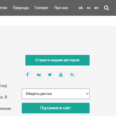
ятки
Природа
Галереї
Про нас
uk
ru
en
Станьте нашим автором
атоці
а. В
Підтримати сайт
 мешкає