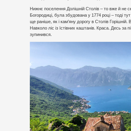
Нижнє поселення Долішній Столів – то вже й не с
Богородиці, була збудована у 1774 році – тоді ту
ще раніше, як і кам’яну дорогу в Столів Горішній
Навколо ліс із їстівних каштанів. Краса. Десь за п
зупинився.