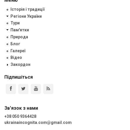
Меню
Історія і традиції
Регіони України
Тури
Пам'ятки
Природа
Блог
Галереї
Відео
Закордон
Підпишіться
Зв'язок з нами
+38 050 9364428
ukrainaincognita.com@gmail.com