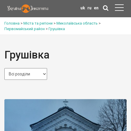
uk
ru
en
Головна
>
Міста та регіони
>
Миколаївська область
>
Первомайський район
>
Грушівка
Грушівка