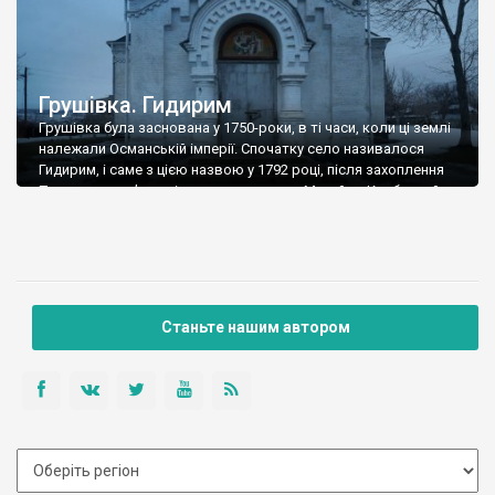
Грушівка. Гидирим
Грушівка була заснована у 1750-роки, в ті часи, коли ці землі
належали Османській імперії. Спочатку село називалося
Гидирим, і саме з цією назвою у 1792 році, після захоплення
Причорномор’я росіянами, село купив Михайло Кумбурлей.
На початку 19 століття, коли новим власником став поміщик
Корбе, Гидирим змило весняною повінню Південного Буга.
Селяни перебралися на пагорби, де […]
Станьте нашим автором