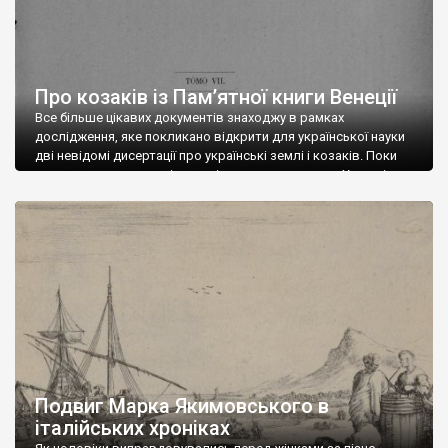
Про козаків із Пам’ятної книги Венеції
Все більше цікавих документів знаходжу в рамках
дослідження, яке покликано відкрити для української науки
дві невідомі дисертації про українські землі і козаків. Поки
стаття готується, поділюсь цікавим документом. Хоча він не
є відкриттям, але в моїй статті потрібен для аналізу і
історичної ретроспективи, тому може і іншим буде цікаво.
Його вже досліджували та описали українські […]
Подвиг Марка Якимовського в
італійських хроніках