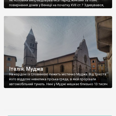
Як чоловіки виправдовувались перед жінками за пізнє
повернення домів у Венеції на початку XVII ст.? Здивувався,
але точно так само, як і я 🙂 Ось цитата з старовинної книги,
виданої у Венеції у 1639 році, яка прям моїми словами писана:
“…затримався, бо сидів до ночі за читанням «різних реляцій»,
з яких багато дізнаюсь, наприклад, про […]
Італія. Муджа
На кордоні із Словенією лежить містечко Муджа. Від Трієста
його відділяє невелика гірська гряда, в якій прорізали
автомобільний тунель. Нині у Муджі мешкає близько 13 тисяч
жителів, і місто зовсім невелике, хоча погуляти тут є де –
прекрасне морське узбережжя та чудова венеціанська
забудова, із замком на пагорбі. Муджа з’явилася у 8-7 ст. до
н.е. […]