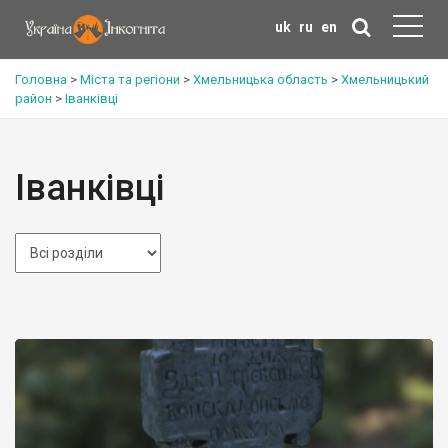
uk
ru
en
Головна
>
Міста та регіони
>
Хмельницька область
>
Хмельницький
район
>
Іванківці
Іванківці