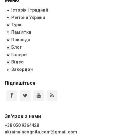
Меню
Історія і традиції
Регіони України
Тури
Пам'ятки
Природа
Блог
Галереї
Відео
Закордон
Підпишіться
Зв'язок з нами
+38 050 9364428
ukrainaincognita.com@gmail.com