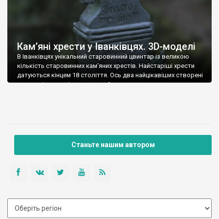
Кам’яні хрести у Іванківцях. 3D-моделі
В Іванківцях унікальний старовинний цвинтар із великою
кількість старовинних кам’яних хрестів. Найстаріші хрести
датуються кінцем 18 століття. Ось два найцікавіших створені
у вигляді тривимірних моделей.
Станьте нашим автором