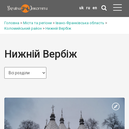
uk
ru
en
Головна
>
Міста та регіони
>
Івано-Франківська область
>
Коломийський район
>
Нижній Вербіж
Нижній Вербіж