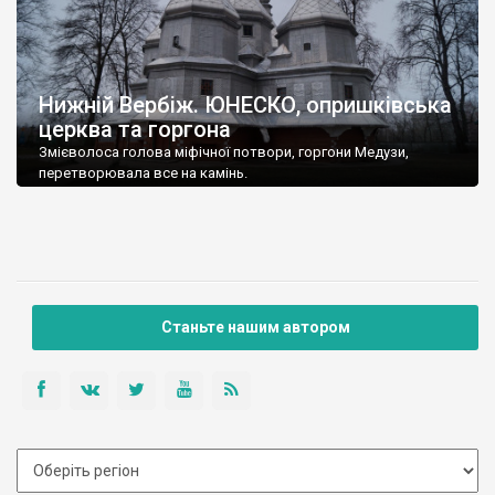
Нижній Вербіж. ЮНЕСКО, опришківська
церква та горгона
Змієволоса голова міфічної потвори, горгони Медузи,
перетворювала все на камінь.
Станьте нашим автором