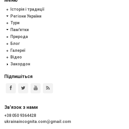
Меню
Історія і традиції
Регіони України
Тури
Пам'ятки
Природа
Блог
Галереї
Відео
Закордон
Підпишіться
Зв'язок з нами
+38 050 9364428
ukrainaincognita.com@gmail.com