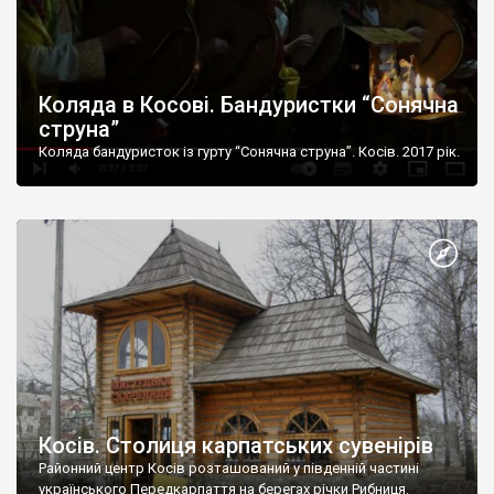
Коляда в Косові. Бандуристки “Сонячна
струна”
Коляда бандуристок із гурту “Сонячна струна”. Косів. 2017 рік.
Косів. Столиця карпатських сувенірів
Районний центр Косів розташований у південній частині
українського Передкарпаття на берегах річки Рибниця.