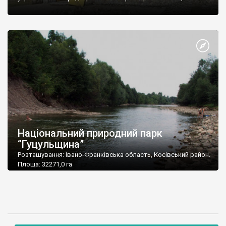
Національний природний парк
“Гуцульщина”
Розташування: Івано-Франківська область, Косівський район.
Площа: 32271,0 га
Підпорядкування: Міністерство охорони навколишнього
природного середовища України
Поштова адреса: 78600, Івано-Франківська обл., Косівський
р-н, м. Косів, вул. Дружби, 84
Телефон: (03478) 2-23-53
Факс: : (03478) 2-22-23