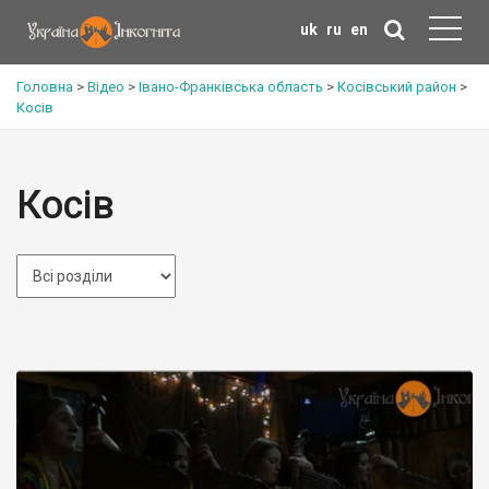
uk
ru
en
Головна
>
Відео
>
Івано-Франківська область
>
Косівський район
>
Косів
Косів