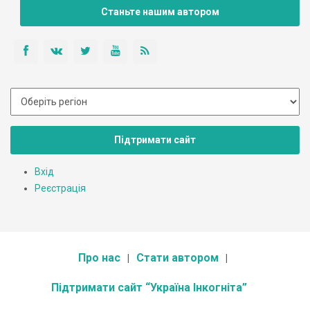
E-mail: kosiv_npp@email.su; park@email.su
Станьте нашим автором
Підтримати сайт
Вхід
Реєстрація
Про нас
Стати автором
Підтримати сайт “Україна Інкогніта”