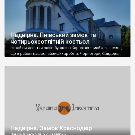
Надвірна. Пнівський замок та
чотирьохсотлітній костьол
Нехай ви десятки разів бували в Карпатах – майже напевне,
що в районі наших найвищих хребтів: Чорногори, Свидовця,
Горган – тоді ви кожного разу проїжджали через це місто із
дивною назвою Надвірна.
Надвірна. Замок Краснодвір
Замок Краснодвір у Надвірній