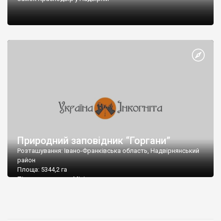
Природний заповідник “Горгани”
Розташування: Івано-Франківська область, Надвірнянський
район
Площа: 5344,2 га
Підпорядкування: Міністерство охорони навколишнього
природного середовища України
Поштова адреса: 78400, Івано-Франківська область, м.
Надвірна,
вул. Комарова, 7