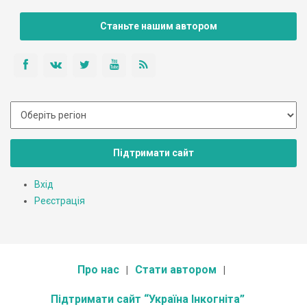
Тел/факс: (03475) 2 04 82, 2 04 80
Е-mail: gorgany@nadvirna.com.ua
Станьте нашим автором
Підтримати сайт
Вхід
Реєстрація
Про нас
Стати автором
Підтримати сайт “Україна Інкогніта”