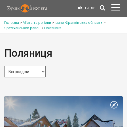
uk
ru
en
Головна
>
Міста та регіони
>
Івано-Франківська область
>
Яремчанський район
>
Поляниця
Поляниця