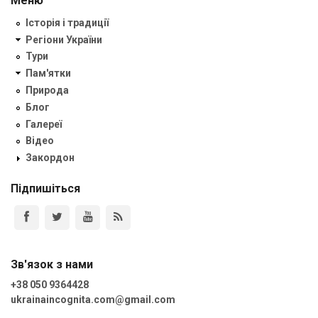
Меню
Історія і традиції
Регіони України
Тури
Пам'ятки
Природа
Блог
Галереї
Відео
Закордон
Підпишіться
Зв'язок з нами
+38 050 9364428
ukrainaincognita.com@gmail.com