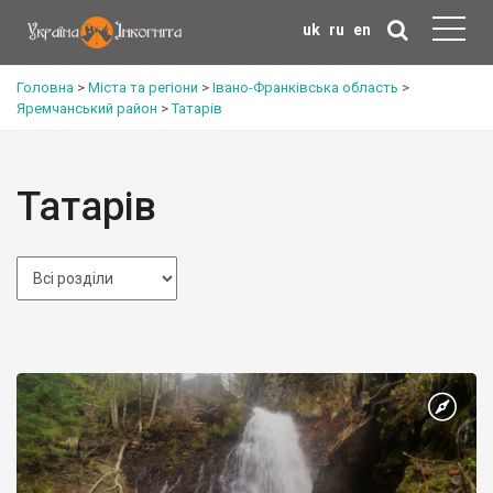
uk
ru
en
Головна
>
Міста та регіони
>
Івано-Франківська область
>
Яремчанський район
>
Татарів
Татарів