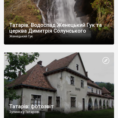
Татарів. Водоспад Женецький Гук та
церква Димитрія Солунського
Женецький Гук
Татарів: фотозвіт
Зупинка у Татарові