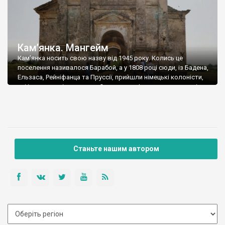
Кам’янка. Мангейм
Кам’янка носить свою назву від 1945 року. Колись це
поселення називалося Барабой, а у 1808 році сюди, із Бадена,
Ельзаса, Рейніфанца та Пруссії, прийшли німецькі колоністи,
які із дозволу імператора Олександра І, заснували колонію,
яку назвали Мангейм. Станом на 1834 рік у німецькій колонії
Мангейм було 299 жителів. У 1886 році у Мангеймі, центрі
Мангеймської […]
Станьте нашим автором