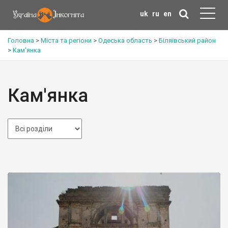
uk
ru
en
Головна
>
Міста та регіони
>
Одеська область
>
Біляївський район
>
Кам'янка
Кам'янка