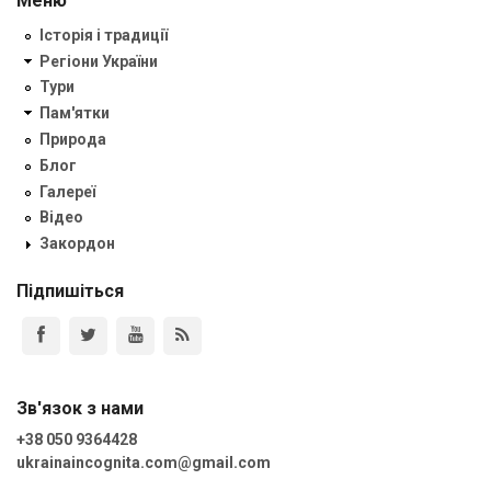
Меню
Історія і традиції
Регіони України
Тури
Пам'ятки
Природа
Блог
Галереї
Відео
Закордон
Підпишіться
Зв'язок з нами
+38 050 9364428
ukrainaincognita.com@gmail.com