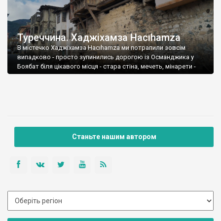
Туреччина. Хаджіхамза Hacıhamza
В містечко Хаджіхамза Hacıhamza ми потрапили зовсім
випадково - просто зупинились дорогою із Османджика у
Боябат біля цікавого місця - стара стіна, мечеть, мінарети -
чому не зупинитись.
Станьте нашим автором