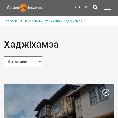
uk
ru
en
Головна
>
>
Закордон
>
Туреччина
>
Хаджіхамза
Хаджіхамза