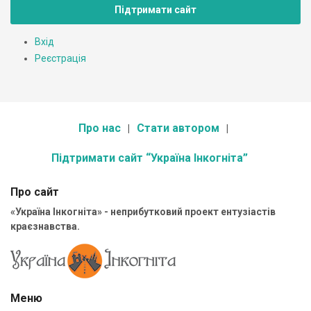
Підтримати сайт
Вхід
Реєстрація
Про нас
Стати автором
Підтримати сайт “Україна Інкогніта”
Про сайт
«Україна Інкогніта» - неприбутковий проект ентузіастів
краєзнавства.
Меню