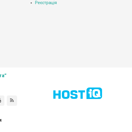
Реєстрація
та”
и