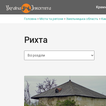
Крам
Головна
>
Міста та регіони
>
Хмельницька область
>
Ка
Рихта