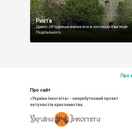
Рихта
Давно об'їздивши майже все в околицях Кам'янця-
Подільського
Про 
Про сайт
«Україна Інкогніта» - неприбутковий проект
ентузіастів краєзнавства.