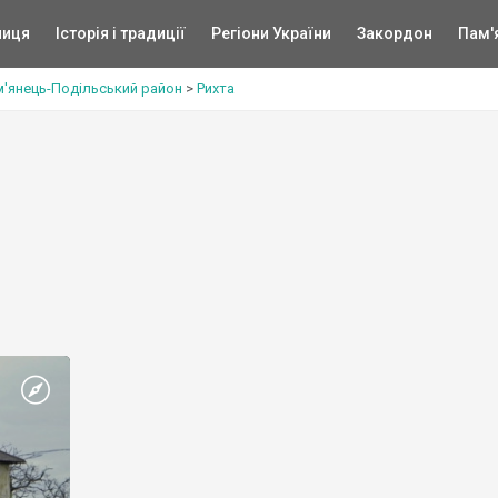
ниця
Історія і традиції
Регіони України
Закордон
Пам'
м'янець-Подільський район
>
Рихта