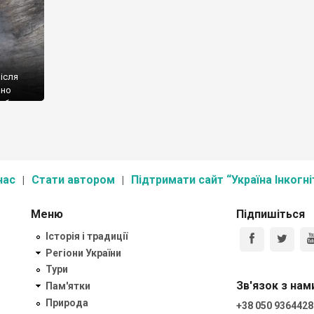
ісля
ано
зябура
цьким.
ритові
нас
Стати автором
Підтримати сайт “Україна Інкогні
Меню
Підпишіться
Історія і традиції
Регіони України
Тури
Зв'язок з нам
Пам'ятки
Природа
+38 050 9364428