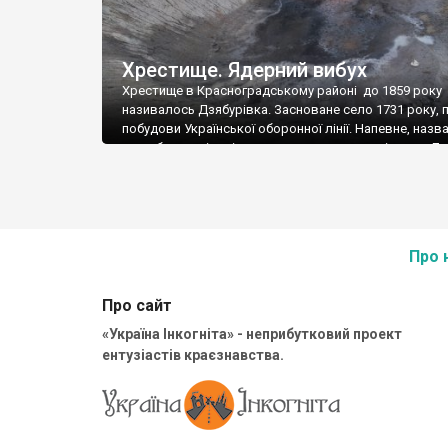
Хрестище. Ядерний вибух
Хрестище в Красноградському районі до 1859 року
називалось Дзябурівка. Засноване село 1731 року, п
побудови Української оборонної лінії. Напевне, назв
воно було по імені засновника, тому що прізвище Д
досі тут дуже поширене. Згодом село стало власни
Землі, на яких розташоване село, після побудови
Української лінії були пожалувані Карлу Мініху, фаво
російської цариці Анни Іоанівни. […]
Про 
Про сайт
«Україна Інкогніта» - неприбутковий проект
ентузіастів краєзнавства.