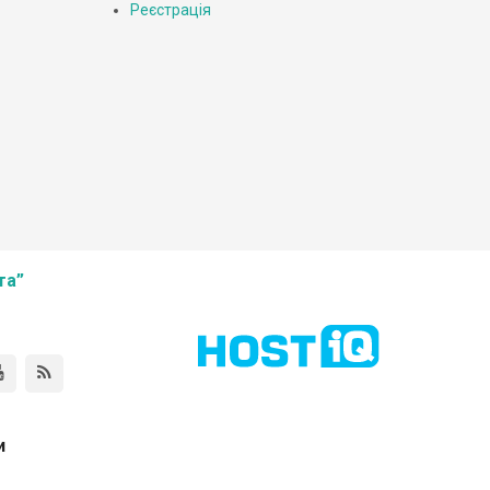
Реєстрація
та”
и