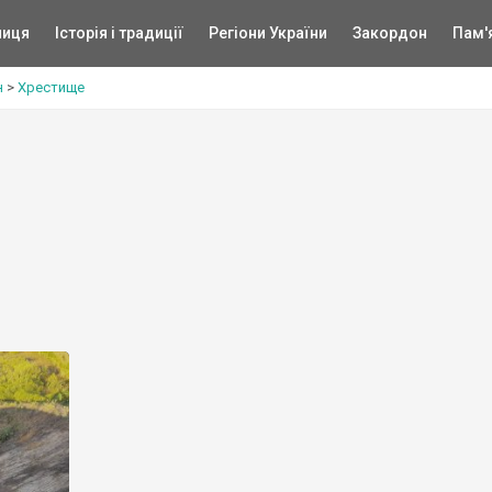
ниця
Історія і традиції
Регіони України
Закордон
Пам'
н
>
Хрестище