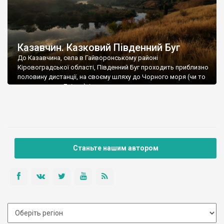
Казавчин. Казковий Південний Буг
До Казавчина, села в Гайворонському районі
Кіровоградської області, Південний Буг проходить приблизно
половину дистанції, на своєму шляху до Чорного моря (чи то
пак до лиману Дніпра), і саме тут, н
Станьте нашим автором