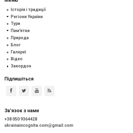
Меню
Історія і традиції
Регіони України
Тури
Пам'ятки
Природа
Блог
Галереї
Відео
Закордон
Підпишіться
Зв'язок з нами
+38 050 9364428
ukrainaincognita.com@gmail.com