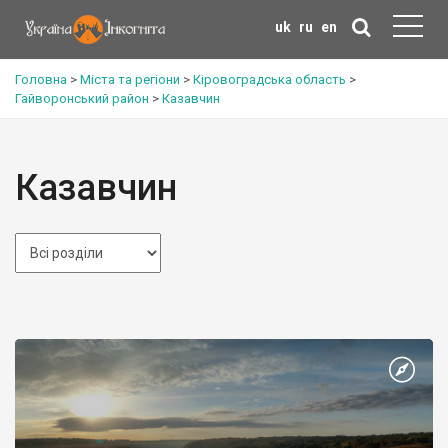
uk
ru
en
Головна
>
Міста та регіони
>
Кіровоградська область
>
Гайворонський район
>
Казавчин
Казавчин