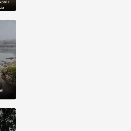
раїні
ків
асті й
ам же
раз і
аз