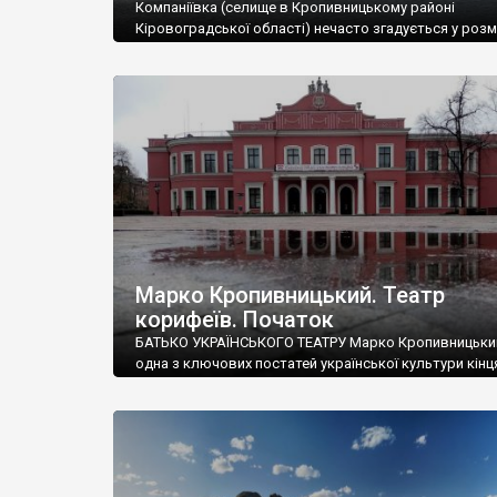
Компаніївка (селище в Кропивницькому районі
Кіровоградської області) нечасто згадується у роз
про Марка Кропивницького, проте відіграла певну р
його житті. Якби там свого часу усе склалося, Марк
міг би стати учнем кавалерійського училища і не
легендарним драматургом, а якимось собі офіцером
російської армії. Але не став. Вид через річку Сугокл
Комишувата на колишню […]
Марко Кропивницький. Театр
корифеїв. Початок
БАТЬКО УКРАЇНСЬКОГО ТЕАТРУ Марко Кропивницьки
одна з ключових постатей української культури кінця
початку ХХ століть. Своєю діяльністю він не лише с
творенню національного українського професійного
а й загалом суттєво вплинув на формування українс
ідентичності. Марко Кропивницький Іще за життя йо
називали “батьком українського театру”. Він був ме
свого часу, талантом якого […]