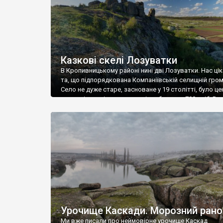
Казкові скелі Лозуватки
В Кропивницькому районі нині дві Лозуватки. Нас ці
та, що підпорядкована Компаніївській селищній гром
Село не дуже старе, засноване у 19 столітті, було ц
волості, а нині тут мешканців – близько 700 осіб. В с
пам’яток небагато – нам взагалі про них невідомо. А
поряд із селом є прекрасна геологічна пам’ятка –
Лозуватські скелі […]
Урочище Каскади. Морозний рано
Ми вже писали про неймовірне урочище Каскад