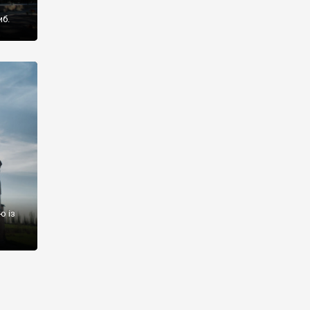
иб.
ю із