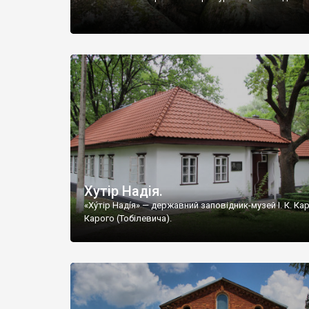
Хутір Надія.
«Ху́тір Наді́я» — державний заповідник-музей І. К. Ка
Карого (Тобілевича).