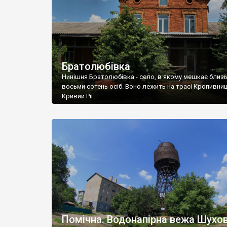
Братолюбівка
Нинішня Братолюбівка - село, в якому мешкає близ
восьми сотень осіб. Воно лежить на трасі Кропивниц
Кривий Ріг.
Помічна. Водонапірна вежа Шухов