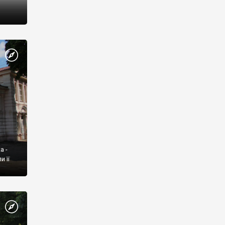
а -
 її