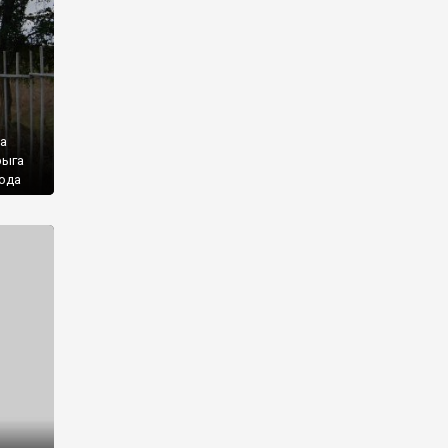
На
рыга
года
же
м’я
ї
ест на