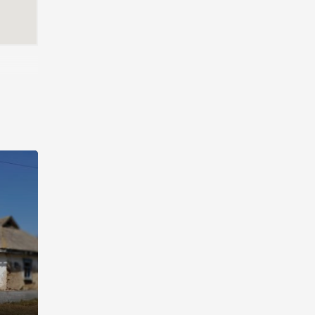
ння
оград,
е. біля
ть 3
ячі