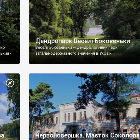
Дендропарк Веселі Боковеньки
ько
Весе́лі Бокове́ньки — дендрологічний парк
ький -
загальнодержавного значення в Україні.
а.
Червоновершка. Маєток Соколова