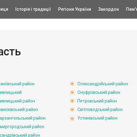
ниця
Історія і традиції
Регіони України
Закордон
Пам'
асть
аніївський район
Олександрійський район
ивницький
Онуфріївський район
ивницький район
Петровський район
висківський район
Світловодський район
архангельський район
Устинівський район
миргородський район
сандрівський район