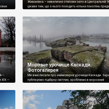
Живанівка – невеличке степове село в Центральній Ук
мовах
цікаве тим, що з нього походить кілька поколінь пред
оль у
“батька українського театру”, видатного драматурга й
о цілком
актора Марка Кропивницького. Тепер це фактично,
продовження села Компаніївки в Кіровоградській обл
про нього не часто згадується у текстах про митця. С
ія
корифей, згадував Живанівку в своїй автобіографії не 
[…]
Морозне урочище Каскади.
Фотогалерея
й –
Ми вже писали про неймовірне урочище Каскади. Зар
 ХІХ –
публікуємо підбірку світлин, зроблених в морозний
прияв
листопадовий ранок 2018 року.
 театру,
ької
го
газіркою