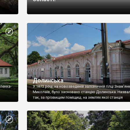
Долинська
рпенка-
У 1873 році, на новозведеній залізничній гілці Знам'янк
Миколаїв, було засновано станцію Долинська. Назвали
так, за прізвищем поміщиці, на землях якої станція
розташовувалась.