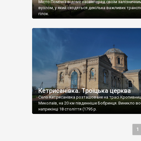
Місто Помічна відоме насамперед своїм залізнични
вузлом, у який сходяться декілька важливих трансп
гілок.
Кетрисанівка. Троїцька церква
Село Кетрисанівка розташоване на трасі Кропивниц
Миколаїв, на 20 км південніше Бобринця. Виникло в
наприкінці 18 століття (1795 р.
1