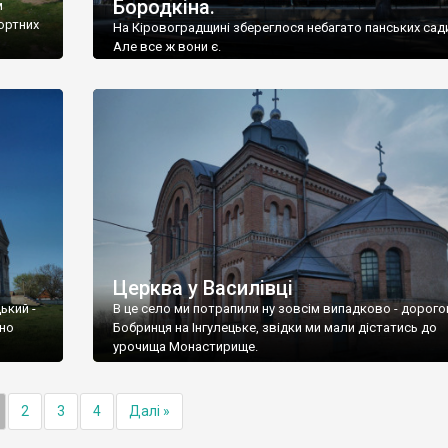
Бородкіна.
м
ортних
На Кіровоградщині збереглося небагато панських сад
Але все ж вони є.
Церква у Василівці
ький -
В це село ми потрапили ну зовсім випадково - дорого
оно
Бобринця на Інгулецьке, звідки ми мали дістатись до
урочища Монастирище.
2
3
4
Далі »