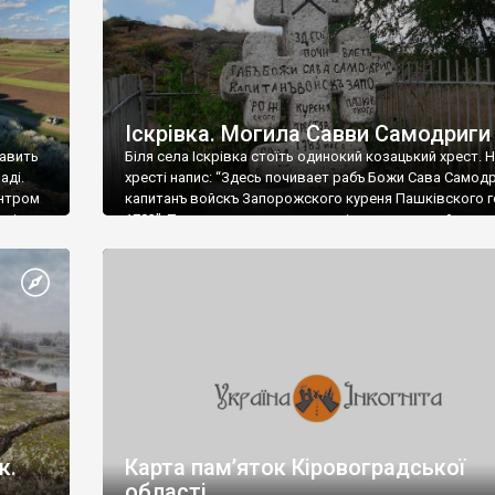
Іскрівка. Могила Савви Самодриги
кавить
Біля села Іскрівка стоїть одинокий козацький хрест. 
аді.
хресті напис: “Здесь почивает рабъ Божи Сава Самод
ентром
капитанъ войскъ Запорожского куреня Пашківского 
елі
1783”. Тут козака називають капітаном, але то йому в
 от
після скасування Січі такий чин приліпили. Справжнє і
було Сава Цибодрига. Він був полковником Орільсько
паланки Запорізького війська. Колись поряд стояв хр
могилі […]
к.
Карта пам’яток Кіровоградської
області.