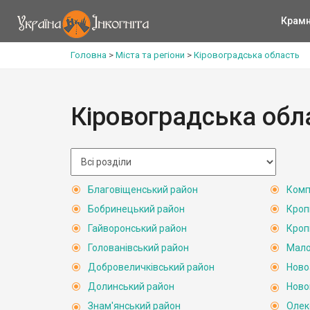
Крам
Головна
>
Міста та регіони
>
Кіровоградська область
Кіровоградська обл
Благовіщенський район
Комп
Бобринецький район
Кроп
Гайворонський район
Кроп
Голованівський район
Мало
Добровеличківський район
Ново
Долинський район
Ново
Знам'янський район
Олек