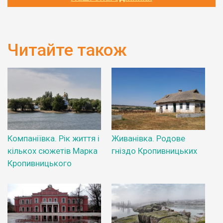
Читайте також
Компаніївка. Рік життя і
Живанівка. Родове
кількох сюжетів Марка
гніздо Кропивницьких
Кропивницького