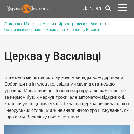
uk
ru
en
Головна
>
Міста та регіони
>
Кіровоградська область
>
Бобринецький район
>
Василівка
>
Церква у Василівці
Церква у Василівці
В це село ми потрапили ну зовсім випадково – дорогою із
Бобринця на Інгулецьке, звідки ми мали дістатись до
урочища Монастирище. Точного маршрута не пам’ятаю, не
за кермом був, кімарнув трохи, але автоматом відкрив очі,
коли почув: о, церква якась. І класна церква виявилась, хоч
і неоруський стиль. Ми ж не знали нічого про її існування, як
і про саму Василівку нічого не знали.