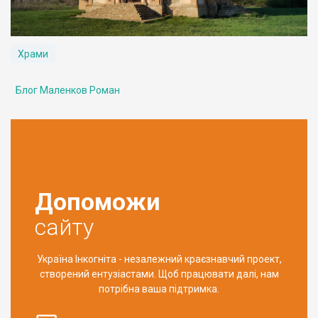
Храми
Блог Маленков Роман
Допоможи
сайту
Україна Інкогніта - незалежний краєзнавчий проект,
створений ентузіастами. Щоб працювати далі, нам
потрібна ваша підтримка.