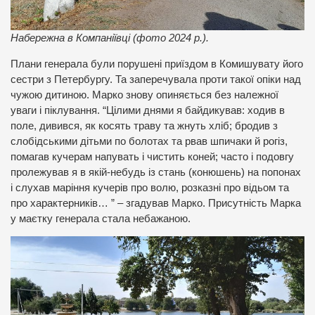
Набережна в Компаніївці (фото 2024 р.).
Плани генерала були порушені приїздом в Комишувату його
сестри з Петербургу. Та заперечувала проти такої опіки над
чужою дитиною. Марко знову опиняється без належної
уваги і піклування. “Цілими днями я байдикував: ходив в
поле, дивився, як косять траву та жнуть хліб; бродив з
слобідськими дітьми по болотах та рвав шпичаки й рогіз,
помагав кучерам напувать і чистить коней; часто і подовгу
пролежував я в якій-небудь із стань (конюшень) на попонах
і слухав маріння кучерів про волю, розказні про відьом та
про характерників… ” – згадував Марко. Присутність Марка
у маєтку генерала стала небажаною.