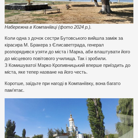
Набережна в Компаніївці (фото 2024 р.).
Коли одна з дочок сестри Бутовського вийшла заміж за
кірасира М. Бракера з Єлисаветграда, генерал
розпорядився узяти до міста і Марка, аби влаштувати його
до місцевого повітового училища. Так і зробили.
З Комишуватої Марко Кропивницький вперше приїздить до
міста, яке тепер назване на його честь.
Коротше, заїдьте при нагоді в Компаніївку, вона багато
пам’ятає.