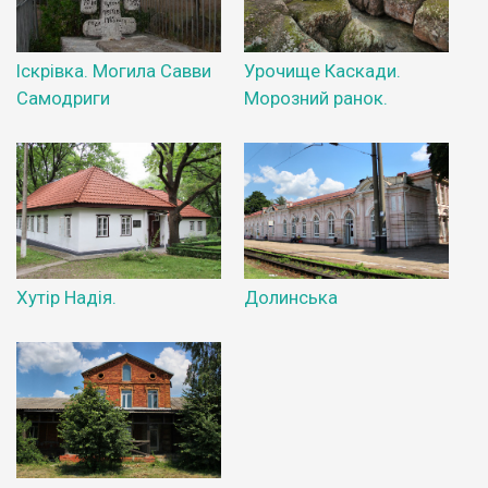
Іскрівка. Могила Савви
Урочище Каскади.
Самодриги
Морозний ранок.
Хутір Надія.
Долинська