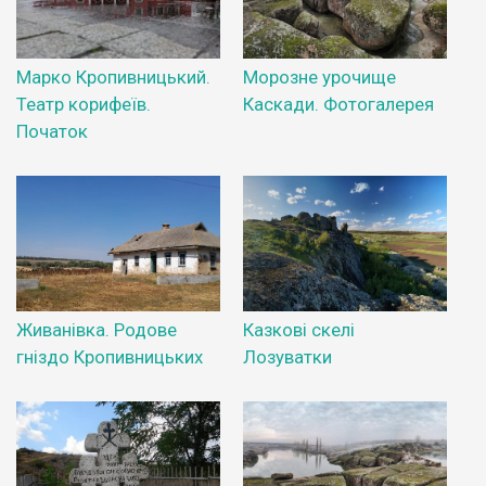
Марко Кропивницький.
Морозне урочище
Театр корифеїв.
Каскади. Фотогалерея
Початок
Живанівка. Родове
Казкові скелі
гніздо Кропивницьких
Лозуватки