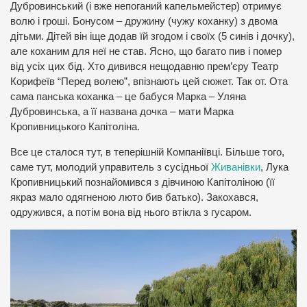
Дубровинський (і вже непоганий капельмейстер) отримує
волю і гроші. Бонусом – дружину (чужу коханку) з двома
дітьми. Дітей він іще додав їй згодом і своїх (5 синів і дочку),
але коханим для неї не став. Ясно, що багато пив і помер
від усіх цих бід. Хто дивився нещодавню прем’єру Театр
Корифеїв “Перед волею”, впізнають цей сюжет. Так от. Ота
сама панська коханка – це бабуся Марка – Уляна
Дубровинська, а її названа дочка – мати Марка
Кропивницького Капітоліна.
Все це сталося тут, в теперішній Компаніївці. Більше того,
саме тут, молодий управитель з сусідньої
Живанівки
, Лука
Кропивницький познайомився з дівчиною Капітоліною (її
якраз мало одягненою люто бив батько). Закохався,
одружився, а потім вона від нього втікла з гусаром.