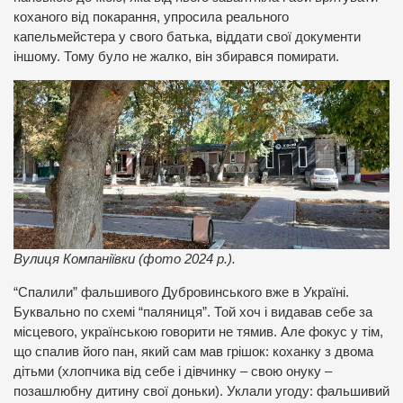
коханого від покарання, упросила реального
капельмейстера у свого батька, віддати свої документи
іншому. Тому було не жалко, він збирався помирати.
Вулиця Компаніївки (фото 2024 р.).
“Спалили” фальшивого Дубровинського вже в Україні.
Буквально по схемі “паляниця”. Той хоч і видавав себе за
місцевого, українською говорити не тямив. Але фокус у тім,
що спалив його пан, який сам мав грішок: коханку з двома
дітьми (хлопчика від себе і дівчинку – свою онуку –
позашлюбну дитину свої доньки). Уклали угоду: фальшивий