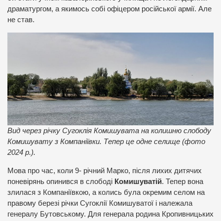
драматургом, а якимось собі офіцером російської армії. Але
не став.
Вид через річку Сугоклія Комишувата на колишню слободу
Комишувату з Компаніївки. Тепер це одне селище (фото
2024 р.).
Мова про час, коли 9- річний Марко, після лихих дитячих
поневірянь опинився в слободі
Комишуватій
. Тепер вона
злилася з Компаніївкою, а колись була окремим селом на
правому березі річки Сугоклії Комишуватої і належала
генералу Бутовському. Для генерала родина Кропивницьких