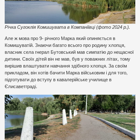
Річка Сугоклія Комишувата в Компаніївці (фото 2024 р.).
Але ж мова про 9- річного Марка який опиняється в
Комишуватій. Знаючи багато всього про родину хлопця,
власник села гнерал Бутовський мав симпатію до нещасної
дитини. Своїх дітей він не мав, був у поважних літах, тому
вирішив влаштувати навчання здібного хлопця. За своїм
прикладом, він хотів бачити Марка військовим і для того,
підготувати до вступу в кавалерійське училище в
Єлисаветграді.