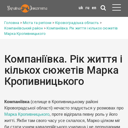
uk
ru
en
Головна
>
Міста та регіони
>
Кіровоградська область
>
Компаніївський район
>
Компаніївка. Рік життя і кількох сюжетів
Марка Кропивницького
Компаніївка. Рік життя і
кількох сюжетів Марка
Кропивницького
Компаніївка
(селище в Кропивницькому районі
Кіровоградської області) нечасто згадується у розмовах про
Марка Кропивницького
, проте відіграла певну роль у його
житті. Якби там свого часу усе склалося, Марко цілком міг
би стати учнем кавалерійського училища і не легендарним