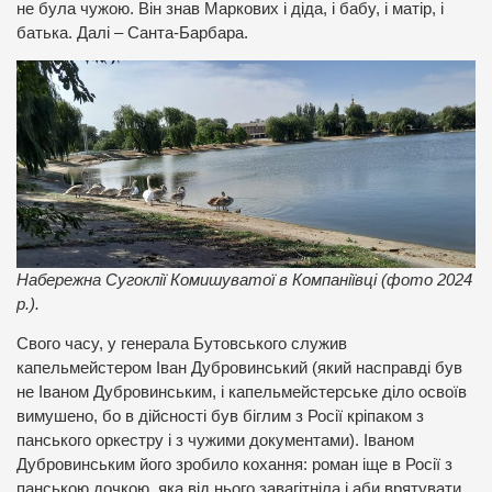
не була чужою. Він знав Маркових і діда, і бабу, і матір, і
батька. Далі – Санта-Барбара.
Набережна Сугоклії Комишуватої в Компаніївці (фото 2024
р.).
Свого часу, у генерала Бутовського служив
капельмейстером Іван Дубровинський (який насправді був
не Іваном Дубровинським, і капельмейстерське діло освоїв
вимушено, бо в дійсності був біглим з Росії кріпаком з
панського оркестру і з чужими документами). Іваном
Дубровинським його зробило кохання: роман іще в Росії з
панською дочкою, яка від нього завагітніла і аби врятувати