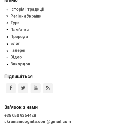
Меню
Історія і традиції
Регіони України
Тури
Пам'ятки
Природа
Блог
Галереї
Відео
Закордон
Підпишіться
Зв'язок з нами
+38 050 9364428
ukrainaincognita.com@gmail.com