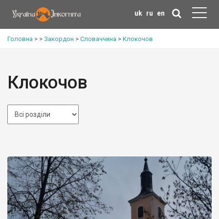
uk
ru
en
Головна
>
>
Закордон
>
Словаччина
>
Клокочов
Клокочов