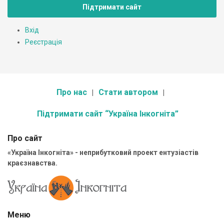
Підтримати сайт
Вхід
Реєстрація
Про нас
Стати автором
Підтримати сайт “Україна Інкогніта”
Про сайт
«Україна Інкогніта» - неприбутковий проект ентузіастів
краєзнавства.
Меню