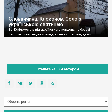
Словаччина. Клокочов. Село з
українською святинею
За 40 кілометрів від українського кордону, на березі
Земплінського водосховища, є село Клокочов, де ми
знайшли чіткий український слід. Клокочов у письмових
документах згадується вперше під 1358 роком. Статистику,
щодо складу населення села, в минулі часи і нинішнього, нам
знайти не вдалося, знаємо лише, що нині там мешкає 410
осіб. Місцеві нам сказали, що українці […]
Станьте нашим автором