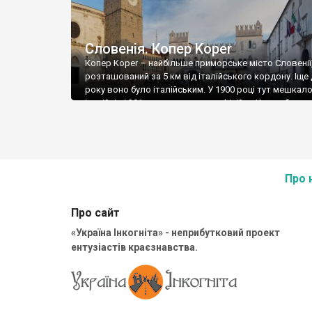
Словенія. Копер Koper
Копер Koper – найбільше приморське місто Словенії
розташований за 5 км від італійського кордону. Іще
року воно було італійським. У 1900 році тут мешкал
італійців і 391 словенець, хоча офіційно Копер був то
частиною Австро-Угорщини. Після Першої світової 
він відійшов до Італії, а після Другої світової став 
Вільної території Трієста. […]
Про 
Про сайт
«Україна Інкогніта» - неприбутковий проект
ентузіастів краєзнавства.