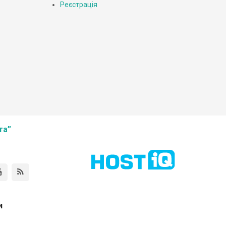
Реєстрація
та”
и