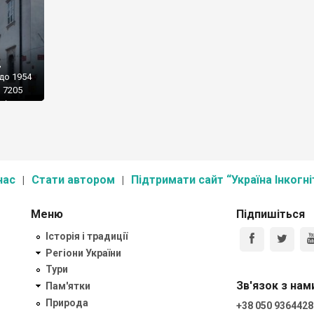
,
 до 1954
о 7205
ді
війни
частиною
нас
Стати автором
Підтримати сайт “Україна Інкогні
Меню
Підпишіться
Історія і традиції
Регіони України
Тури
Зв'язок з нам
Пам'ятки
Природа
+38 050 9364428