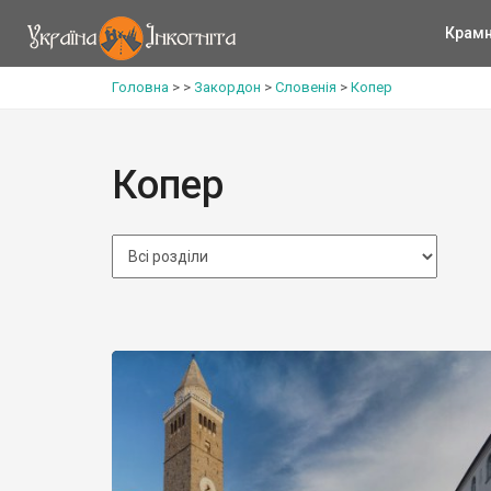
Крам
Головна
>
>
Закордон
>
Словенія
>
Копер
Копер