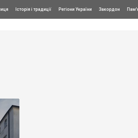
ниця
Історія і традиції
Регіони України
Закордон
Пам'