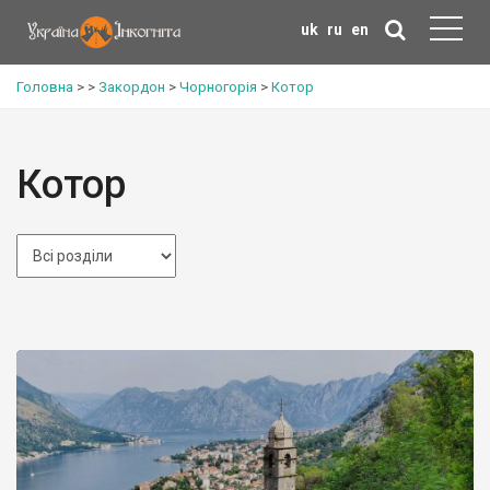
uk
ru
en
Головна
>
>
Закордон
>
Чорногорія
>
Котор
Котор