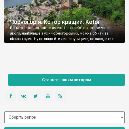
Чорногорія. Котор кращий. Kotor
Всі міста Чорногорії невеликі. Навіть Котор, старе місто
якого, найбільше з усіх чорногорських, можна обійти за
кілька годин. Ну це якщо йти лише вулицями, не заходити в
музеї, не дивитись церкви за стінами й не підніматись на
фортецю. Якщо все це зробити – на огляд Котору
знадобиться не більше дня. За три дні у Которі […]
Станьте нашим автором