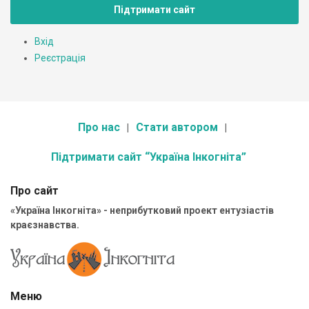
Підтримати сайт
Вхід
Реєстрація
Про нас
Стати автором
Підтримати сайт “Україна Інкогніта”
Про сайт
«Україна Інкогніта» - неприбутковий проект ентузіастів
краєзнавства.
Меню