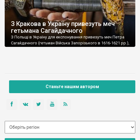
З Кракова в Україну привезуть меч
гетьмана Сагайдачного
З Польщі в Україну для експонування привезуть меч Петра
Сагайдачного (гетьман Війська Запорізького в 1616-1621 рр.),
що перебуває в експозиції Вавельського замку у Кракові.
Одночасно досгянута домовленість про започаткування
спільних культурних маршрутів трьох країн – Польщі, Литви
та України. Про це досяг домовленості міністр культури та
інформаційної політики України Олександр Ткаченко під час
візиту до […]
Станьте нашим автором