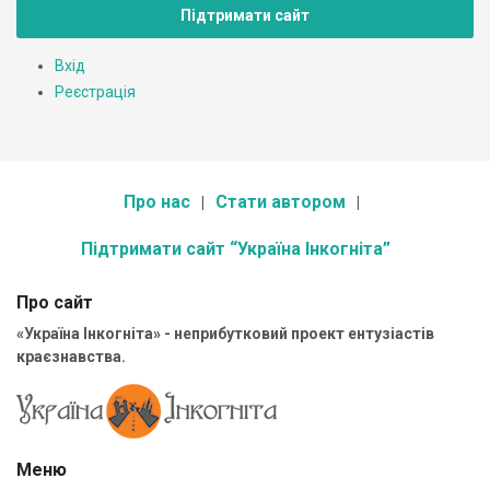
Підтримати сайт
Вхід
Реєстрація
Про нас
Стати автором
Підтримати сайт “Україна Інкогніта”
Про сайт
«Україна Інкогніта» - неприбутковий проект ентузіастів
краєзнавства.
Меню