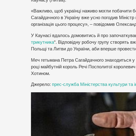
«Важливо, щоб українці наживо могли побачити бе
Сагайдачного в Україну вже усно погодив Міністр
організація цього процесу», – повідомив Олексан
У Каунасі вдалось домовитись й про започаткуван
трикутника
“. Відповідну робочу групу створять вж
Польщі та Литви до України, аби вперше провести
Меч гетьмана Петра Сагайдачного знаходиться у з
році майбутній король Речі Посполитої королевич
Хотином.
Джерело:
прес-служба Міністерства культури та і