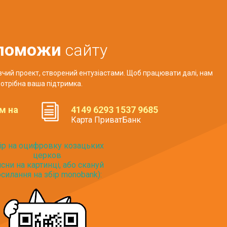
поможи
сайту
авчий проект, створений ентузіастами. Щоб працювати далі, нам
отрібна ваша підтримка.
м на
4149 6293 1537 9685
Карта ПриватБанк
ір на оцифровку козацьких
церков
исни на картинці, або скануй
силання на збір monobank):