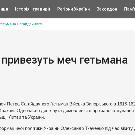
ниця
Історія і традиції
Регіони України
Закордон
Пам'
 гетьмана Сагайдачного
у привезуть меч гетьмана
еч Петра Сагайдачного (гетьман Війська Запорізького в 1616-1621
 Кракові. Одночасно досгянута домовленість про започаткування
щі, Литви та України.
формаційної політики України Олександр Ткаченко під час візиту 