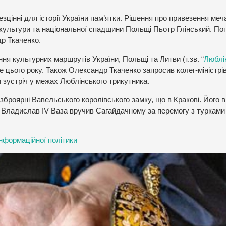
зцінні для історії України пам’ятки. Рішення про привезення меч
 культури та національної спадщини Польщі Пьотр Глінський. По
др Ткаченко.
ня культурних маршрутів України, Польщі та Литви (т.зв. “
Люблі
е цього року. Також Олександр Ткаченко запросив колег-міністрів
 зустріч у межах Люблінського трикутника.
броярні Вавельського королівського замку, що в Кракові. Його в
 Владислав IV Ваза вручив Сагайдачному за перемогу з турками 
нформаційної політики