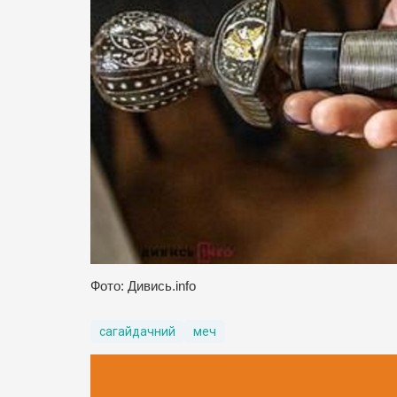
Фото: Дивись.info
сагайдачний
меч