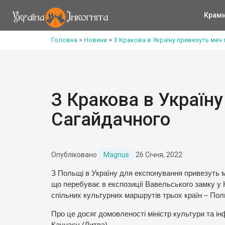
Крам
Головна
>
Новини
>
З Кракова в Україну привезуть меч
З Кракова в Україн
Сагайдачного
Опубліковано
Magnus
26 Січня, 2022
З Польщі в Україну для експонування привезуть м
що перебуває в експозиції Вавельського замку у
спільних культурних маршрутів трьох країн – Поль
Про це досяг домовленості міністр культури та ін
Каунасу (Литва).