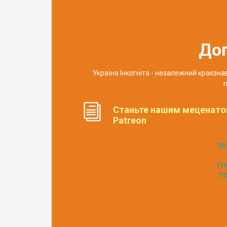
До
Україна Інкогніта - незалежний краєзн
п
Станьте нашим меценато
Patreon
Зб
(т
по