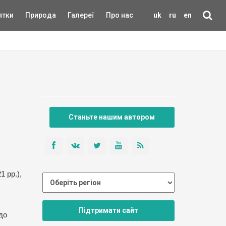
ятки
Природа
Галереї
Про нас
uk
ru
en
Станьте нашим автором
 рр.),
Підтримати сайт
до