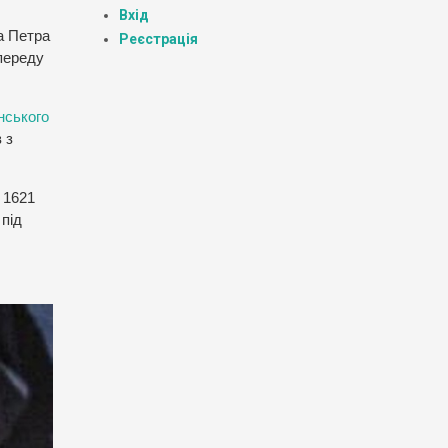
Вхід
а Петра
Реєстрація
переду
нського
 з
 1621
під