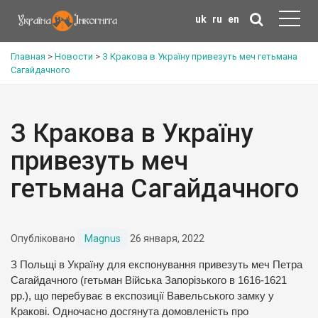
uk
ru
en
Главная
>
Новости
>
З Кракова в Україну привезуть меч гетьмана
Сагайдачного
З Кракова в Україну
привезуть меч
гетьмана Сагайдачного
Опубліковано
Magnus
26 января, 2022
З Польщі в Україну для експонування привезуть меч Петра
Сагайдачного (гетьман Війська Запорізького в 1616-1621
рр.), що перебуває в експозиції Вавельського замку у
Кракові. Одночасно досгянута домовленість про