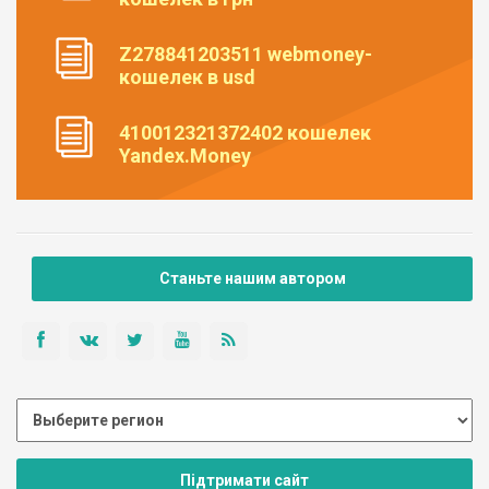
Z278841203511 webmoney-
кошелек в usd
410012321372402 кошелек
Yandex.Money
Станьте нашим автором
Підтримати сайт