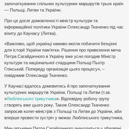
започаткування спільних культурних маршрутів трьох країн
— Польщі, Литви та України.
Про це досяг домовленості міністр культури та
інформаційної політики України Олександр Ткаченко під час
візиту до Каунасу (Литва).
«Важливо, щоб українці наживо могли побачити безцінні
для історії України пам’ятки. Рішення про привезення меча
Петра Сагайдачного в Україну вже усно погодив Міністр
культури та національної спадщини Польщі Пьотр
Глінський. Попереду організація цього процесу», –
повідомив Олександр Ткаченко.
У Каунасі вдалось домовитись й про започаткування
культурних маршрутів України, Польщі та Литви (т.зв.
«
Люблінського трикутника
«. Відповідну робочу групу
створять вже цього року. Також Олександр Ткаченко
запросив колег-міністрів з Польщі та Литви до України, аби
вперше провести зустріч у межах Люблінського трикутника.
Меч гетьмана Петра Сагайдачного знаходиться у зброярні