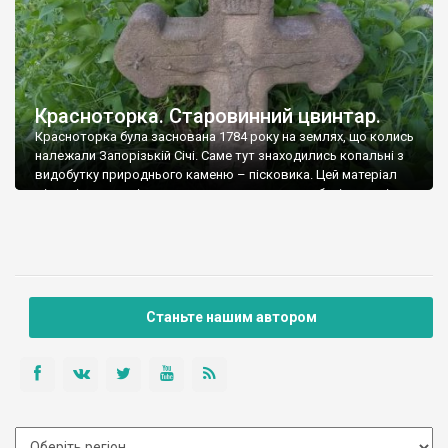
Красноторка. Старовинний цвинтар.
Красноторка була заснована 1784 року на землях, що колись
належали Запорізькій Січі. Саме тут знаходились копальні з
видобутку природнього каменю – пісковика. Цей матеріал
місцеві мешканці широко використовували у будівництві як
житлових будинків, так і різноманітних господарчих споруд.
Також красноторські майстри-каменотеси славилися
виготовленням надгробних хрестів та плит. На місцевому
цвинтарі можна знайти трилисті та прямокутно-раменні […]
Станьте нашим автором