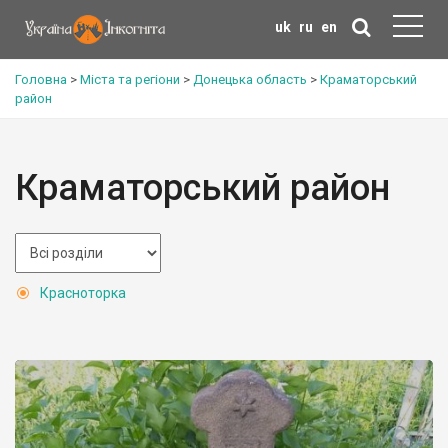
uk
ru
en
Головна
>
Міста та регіони
>
Донецька область
>
Краматорський
район
Краматорський район
Красноторка