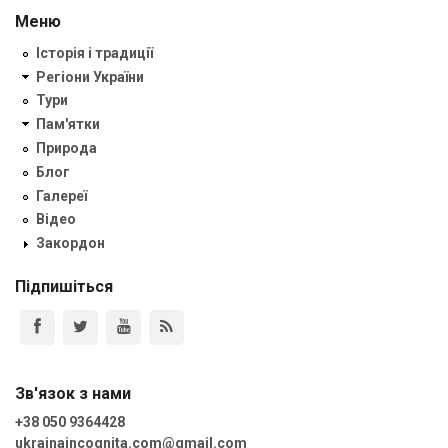
Меню
Історія і традиції
Регіони України
Тури
Пам'ятки
Природа
Блог
Галереї
Відео
Закордон
Підпишіться
Зв'язок з нами
+38 050 9364428
ukrainaincognita.com@gmail.com