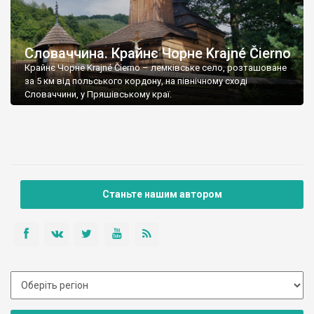
Словаччина. Крайнє Чорне Krajné Čierno
Крайнє Чорне Krajné Čierno – лемківське село, розташоване
за 5 км від польського кордону, на північному сході
Словаччини, у Пряшівському краї.
Станьте нашим автором