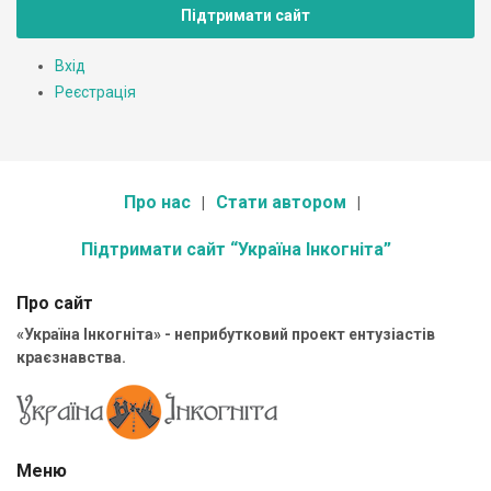
Підтримати сайт
Вхід
Реєстрація
Про нас
Стати автором
Підтримати сайт “Україна Інкогніта”
Про сайт
«Україна Інкогніта» - неприбутковий проект ентузіастів
краєзнавства.
Меню