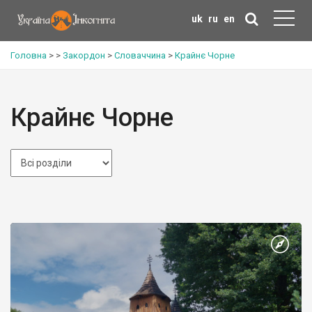
uk
ru
en
Головна
>
>
Закордон
>
Словаччина
>
Крайнє Чорне
Крайнє Чорне