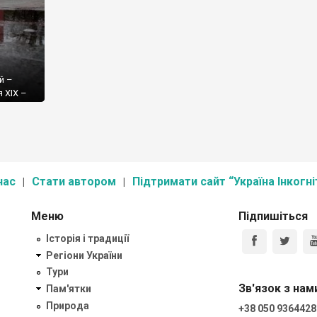
й –
 ХІХ –
прияв
 театру,
ької
го
газіркою
нас
Стати автором
Підтримати сайт “Україна Інкогні
Меню
Підпишіться
Історія і традиції
Регіони України
Тури
Зв'язок з нам
Пам'ятки
Природа
+38 050 9364428