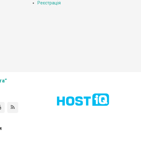
Реєстрація
та”
и