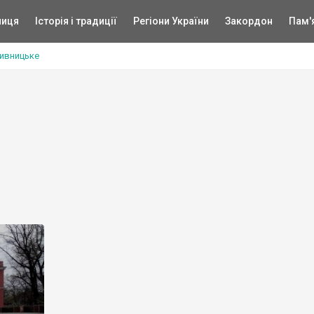
ниця
Історія і традиції
Регіони України
Закордон
Пам'
ивницьке