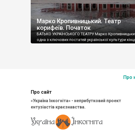
Марко Кропивницький. Театр
корифеїв. Початок
БАТЬКО УКРАЇНСЬКОГО ТЕАТРУ Марко Кропивницьки
одна з ключових постатей української культури кінця
початку ХХ століть. Своєю діяльністю він не лише с
творенню національного українського професійного
а й загалом суттєво вплинув на формування українс
ідентичності. Марко Кропивницький Іще за життя йо
називали “батьком українського театру”. Він був ме
свого часу, талантом якого […]
Про 
Про сайт
«Україна Інкогніта» - неприбутковий проект
ентузіастів краєзнавства.