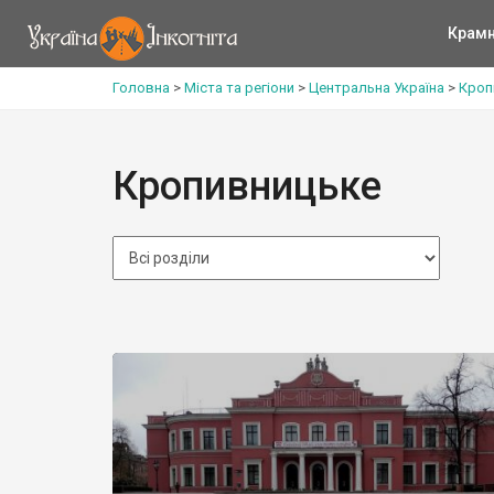
Крам
Головна
>
Міста та регіони
>
Центральна Україна
>
Кроп
Кропивницьке