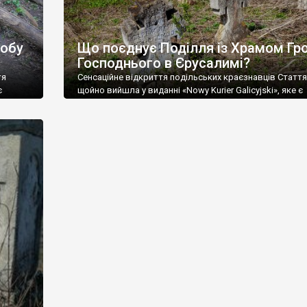
робу
Що поєднує Поділля із Храмом Гр
Господнього в Єрусалимі?
тя
Сенсаційне відкриття подільських краєзнавців Стаття
є
щойно вийшла у виданні «Nowy Kurier Galicyjski», яке є
.
інформаційним партнером проекту «Могили предків».
ьше, ніж
Даємо у перекладі х польської. Світлин набагато більш
Кур’єр
у польському виданні. Цвинтар в с. Куманів «Новий Ку
роект
Галіцийський» вже розповідав про дослідницький пр
и,
«Могили Предків», започаткований Відділом культури
ськради
національностей, релігій та туризму Городоцької місь
та […]