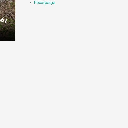
Реєстрація
обу
е, ніж
р’єр
оект
,
кради