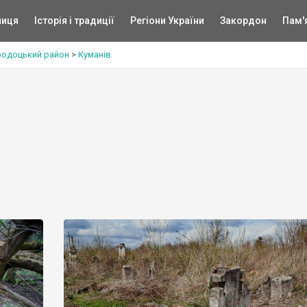
ниця
Історія і традиції
Регіони України
Закордон
Пам'
родоцький район
>
Куманів