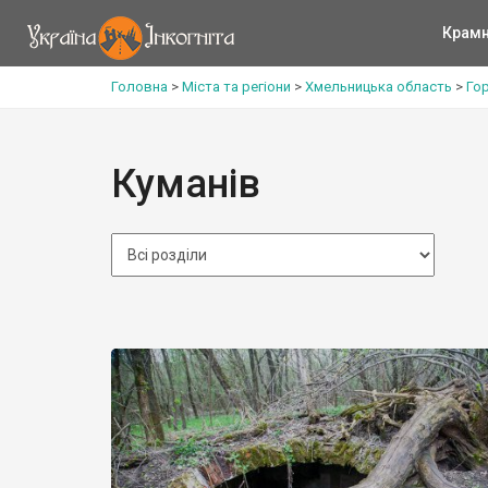
Крам
Головна
>
Міста та регіони
>
Хмельницька область
>
Го
Куманів