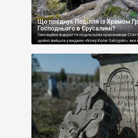
Що поєднує Поділля із Храмом Г
Господнього в Єрусалимі?
Сенсаційне відкриття подільських краєзнавців Стат
щойно вийшла у виданні «Nowy Kurier Galicyjski», яке 
інформаційним партнером проекту «Могили предків»
Даємо у перекладі х польської. Світлин набагато біл
у польському виданні. Цвинтар в с. Куманів «Новий 
Галіцийський» вже розповідав про дослідницький п
«Могили Предків», започаткований Відділом культур
національностей, релігій та туризму Городоцької мі
та […]