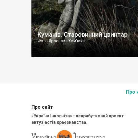
Куманів. Старовинний цвинтар
Фото Ярослава Хом’юка
Про 
Про сайт
«Україна Інкогніта» - неприбутковий проект
ентузіастів краєзнавства.