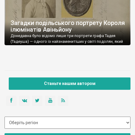
Загадки подільського портрету Короля
ілюмінатів Авіньйону
Донедавна було відомо лише три портрети графа Тадея
(Тадеуша) — одного із найзнаменитіших у світі подолян, який
уславився як один із найвизначніших містиків та езотериків
XVIII століття. Нагадаємо, він був офіційним королем
ілюмінатів Авіньйону — однієї з найбільших і найвідоміших
таємних спільнот Європи того часу. Крім того, навіть на
початку ХХ століття чимало дуже поважних […]
Станьте нашим автором