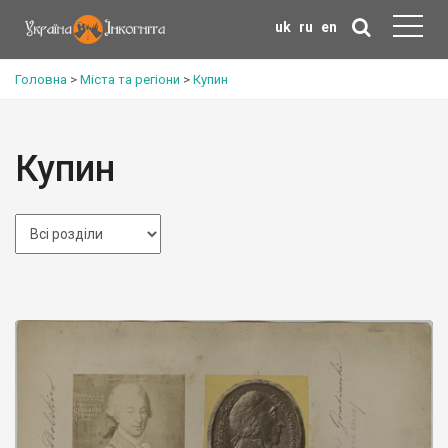
uk
ru
en
Головна
>
Міста та регіони
>
Купин
Купин