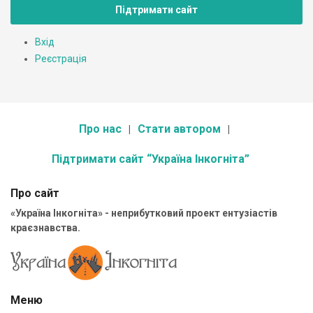
Підтримати сайт
Вхід
Реєстрація
Про нас
Стати автором
Підтримати сайт “Україна Інкогніта”
Про сайт
«Україна Інкогніта» - неприбутковий проект ентузіастів
краєзнавства.
Меню