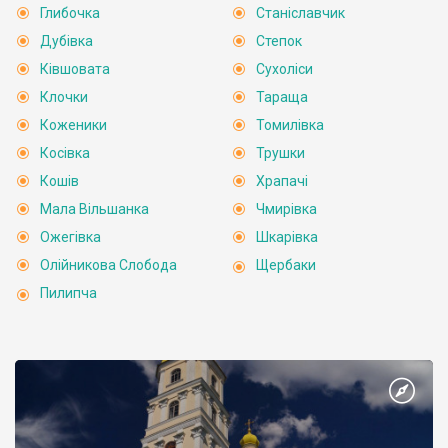
Глибочка
Станіславчик
Дубівка
Степок
Ківшовата
Сухоліси
Клочки
Тараща
Коженики
Томилівка
Косівка
Трушки
Кошів
Храпачі
Мала Вільшанка
Чмирівка
Ожегівка
Шкарівка
Олійникова Слобода
Щербаки
Пилипча