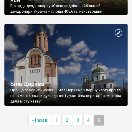
Рекорди дендропарку «Олександрія»: найбільший
дендропарк України – площа 405,6 га; найстаріший
дендропарк України – заснований у 1788 році;
Біла Церква
Про що говорить назва – Біла Церква? В першу чергу про те,
що в місті є якась дуже давня і дуже біла церква, і саме вона
дала місту назву.
« Назад
1
2
3
4
5