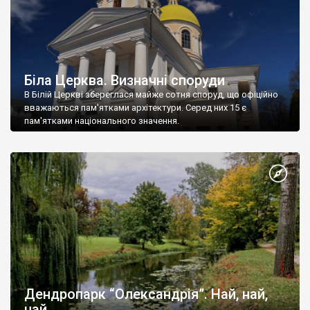
Біла Церква. Визначні споруди
В Білій Церкві збереглася майже сотня споруд, що офіційно
вважаються пам'ятками архітектури. Серед них 15 є
пам'ятками національного значення.
Дендропарк “Олександрія”. Най, най,
най