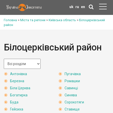
uk
ru
en
Головна
>
Міста та регіони
>
Київська область
>
Білоцерківський
район
Білоцерківський район
Антонівка
Пугачівка
Березна
Ромашки
Біла Церква
Савинці
Богатирка
Синява
Буда
Сорокотяги
Гейсиха
Ставище