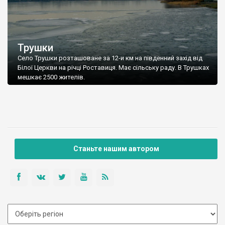
Трушки
Село Трушки розташоване за 12-и км на південний захід від
Білої Церкви на річці Роставиця. Має сільську раду. В Трушках
мешкає 2500 жителів.
Станьте нашим автором