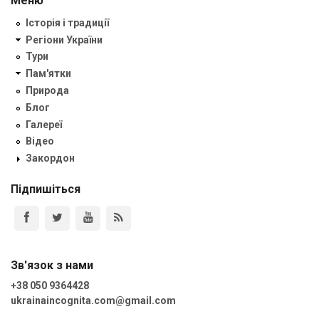
Меню
Історія і традиції
Регіони України
Тури
Пам'ятки
Природа
Блог
Галереї
Відео
Закордон
Підпишіться
Зв'язок з нами
+38 050 9364428
ukrainaincognita.com@gmail.com