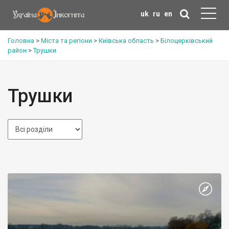
uk
ru
en
Головна
>
Міста та регіони
>
Київська область
>
Білоцерківський
район
>
Трушки
Трушки