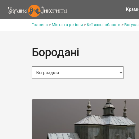
Крам
Головна
>
Міста та регіони
>
Київська область
>
Богусл
Бородані