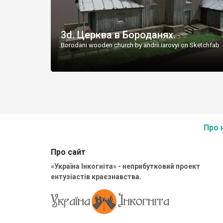
3d. Церква в Бороданях.
Borodani wooden church by andrii.iarovyi on Sketchfab
Про 
Про сайт
«Україна Інкогніта» - неприбутковий проект
ентузіастів краєзнавства.