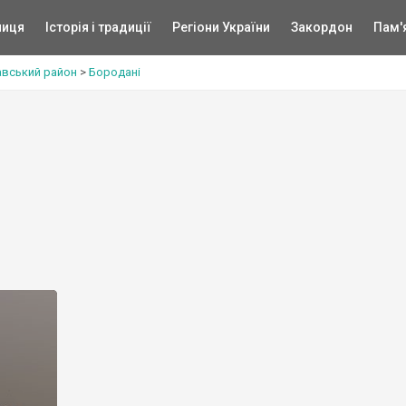
ниця
Історія і традиції
Регіони України
Закордон
Пам'
авський район
>
Бородані