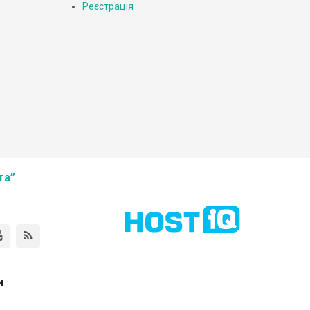
Реєстрація
та”
и