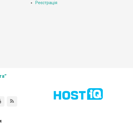
Реєстрація
та”
и