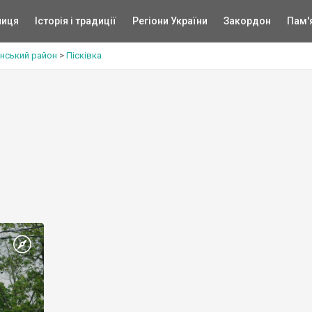
ниця
Історія і традиції
Регіони України
Закордон
Пам'
нський район
>
Пісківка