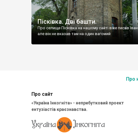
Пісківка. Дві башти.
Про селище Пісківка на нашому сайті вже писав Іван
але він не вказав там на один вагомий
Про 
Про сайт
«Україна Інкогніта» - неприбутковий проект
ентузіастів краєзнавства.