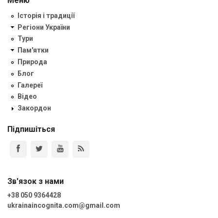
Меню
Історія і традиції
Регіони України
Тури
Пам'ятки
Природа
Блог
Галереї
Відео
Закордон
Підпишіться
Зв'язок з нами
+38 050 9364428
ukrainaincognita.com@gmail.com