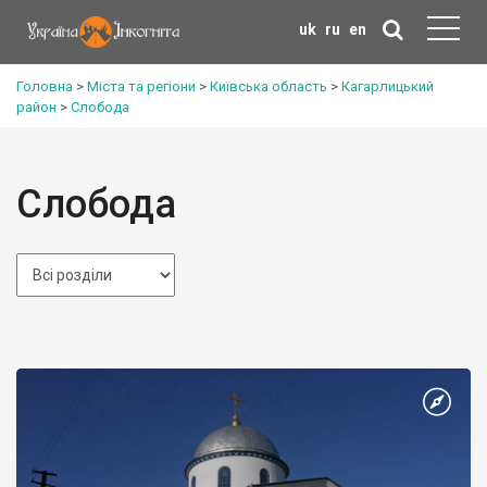
uk
ru
en
Головна
>
Міста та регіони
>
Київська область
>
Кагарлицький
район
>
Слобода
Слобода