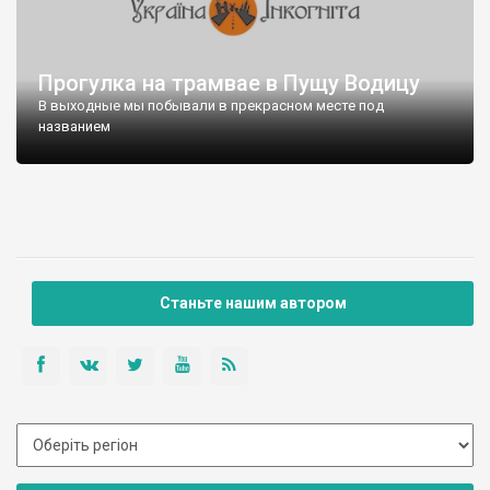
Прогулка на трамвае в Пущу Водицу
В выходные мы побывали в прекрасном месте под
названием
Станьте нашим автором