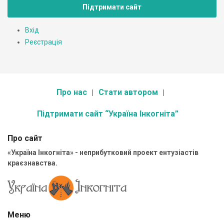
Підтримати сайт
Вхід
Реєстрація
Про нас
Стати автором
Підтримати сайт “Україна Інкогніта”
Про сайт
«Україна Інкогніта» - неприбутковий проект ентузіастів
краєзнавства.
Меню