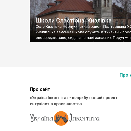
Школи Сластіона. Кизлівка
Село Кизлівка Чорнухинський район, Полтавщина У Х
кизлівська земська школа служить вітчизняній прос
опосередковано, сидячи на лаві запасних. Поруч — 
шкільний корпус. Але стерту табличку зі старої будів
не зняли — і це правильно. Хороше, дуже хороше обі
навколо чепурної школи, зазираючи у трапецієві вік
віддзеркалюються калинові кетяги і клубочаться тіні
Про 
Про сайт
«Україна Інкогніта» - неприбутковий проект
ентузіастів краєзнавства.