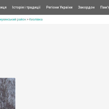
ниця
Історія і традиції
Регіони України
Закордон
Пам'
нухинський район
>
Кизлівка