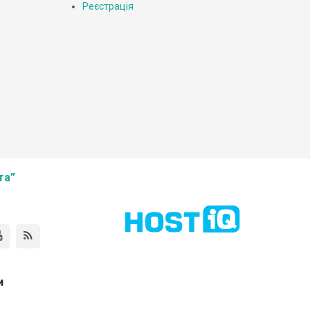
Реєстрація
та”
и