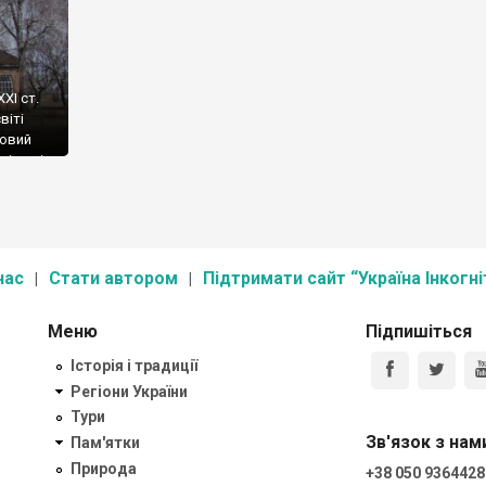
ХІ ст.
віті
новий
лі досі
йти
на, де
 […]
нас
Стати автором
Підтримати сайт “Україна Інкогні
Меню
Підпишіться
Історія і традиції
Регіони України
Тури
Зв'язок з нам
Пам'ятки
Природа
+38 050 9364428