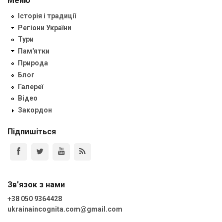
Меню
Історія і традиції
Регіони України
Тури
Пам'ятки
Природа
Блог
Галереї
Відео
Закордон
Підпишіться
Зв'язок з нами
+38 050 9364428
ukrainaincognita.com@gmail.com