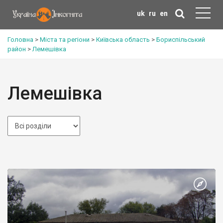
uk
ru
en
Головна
>
Міста та регіони
>
Київська область
>
Бориспільський
район
>
Лемешівка
Лемешівка