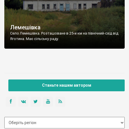
Лемешівка
Село Лемешівка. Розташоване в 25-и км на північний-схід від
Яготина. Має сільську раду.
Станьте нашим автором