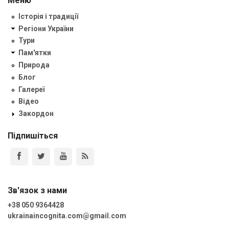
Меню
Історія і традиції
Регіони України
Тури
Пам'ятки
Природа
Блог
Галереї
Відео
Закордон
Підпишіться
Зв'язок з нами
+38 050 9364428
ukrainaincognita.com@gmail.com