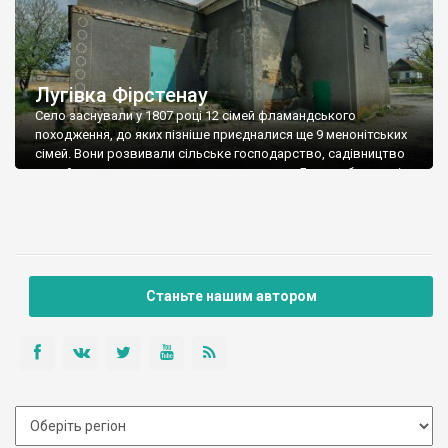
Лугівка Фірстенау
Село заснували у 1807 році 12 сімей фламандського
походження, до яких пізніше приєдналися ще 9 менонітських
сімей. Вони розвивали сільське господарство, садівництво
та займалися вирощуванням шовкопряду. Були побудовані
два млини та цегельний завод. В середині XIX століття в
центрі села відкрилася школа. Навпроти школи був
зведений маєток великого землевласника Вільгельма
Нойфельда і його дружини Марії […]
Станьте нашим автором