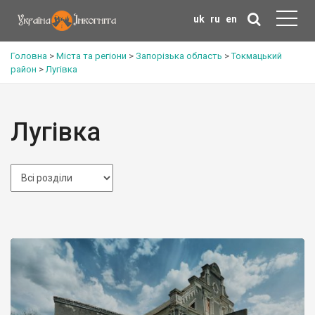
uk
ru
en
Головна
>
Міста та регіони
>
Запорізька область
>
Токмацький
район
>
Лугівка
Лугівка