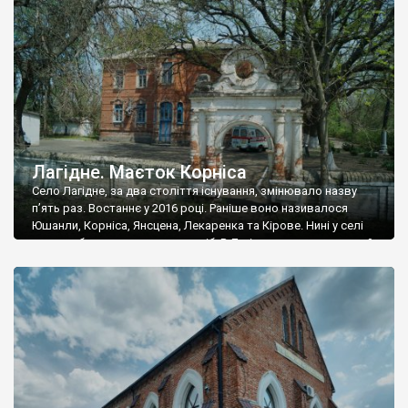
зведений маєток великого землевласника Вільгельма
Нойфельда і його дружини Марії […]
Лагідне. Маєток Корніса
Село Лагідне, за два століття існування, змінювало назву
п’ять раз. Востаннє у 2016 році. Раніше воно називалося
Юшанли, Корніса, Янсцена, Лекаренка та Кірове. Нині у селі
мешкає близько восьмисот осіб. В Лагідному розташований
маєток, який можна назвати одним із найцікавіших у
Запорізькій області. Його збудував відомий менонітський
землевласник та селекціонер Йоган Корніс, який отримав
тутешні […]