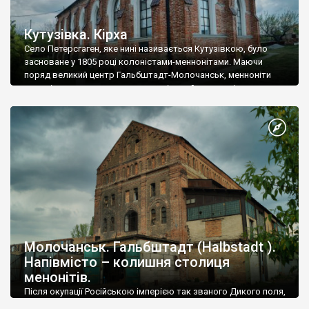
Кутузівка. Кірха
Село Петерсгаген, яке нині називається Кутузівкою, було
засноване у 1805 році колоністами-меннонітами. Маючи
поряд великий центр Гальбштадт-Молочанськ, менноніти
динамічно розвивали нову колонію, займалися сільським
господарством, торгівлею і ремеслами, і у 1892 році
збудували свою кірху. Цікаво, що храм був зведений із
власної цегли, адже в Пересгагені працювали цегельний та
черепичний заводи. Неоготичний храм став одним […]
Молочанськ. Гальбштадт (Halbstadt ).
Напівмісто – колишня столиця
менонітів.
Після окупації Російською імперією так званого Дикого поля,
виникла необхідність освоєння степових земель, які раніше