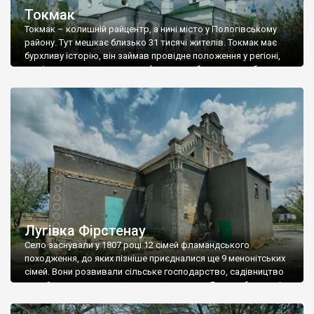
Токмак
Токмак – колишній райцентр, а нині місто у Пологівському
району. Тут мешкає близько 31 тисячі жителів. Токмак має
бурхливу історію, він займав провідне положення у регіоні,
але історико-культурних пам’яток тут збереглося небагато –
одна церква, трохи купецьких будинків, паровий млин… А
дороги тут (2020 р.) – жахливі, більшість із них навіть не
мають твердого покриття. […]
Лугівка Фірстенау
Село заснували у 1807 році 12 сімей фламандського
походження, до яких пізніше приєдналися ще 9 менонітських
сімей. Вони розвивали сільське господарство, садівництво
та займалися вирощуванням шовкопряду. Були побудовані
два млини та цегельний завод. В середині XIX століття в
центрі села відкрилася школа. Навпроти школи був