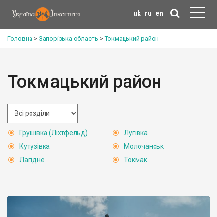
uk
ru
en
Головна
>
Запорізька область
>
Токмацький район
Токмацький район
Грушівка (Ліхтфельд)
Лугівка
Кутузівка
Молочанськ
Лагідне
Токмак