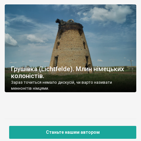
належали ногайцям та іншим ордам.
Грушівка (Lichtfelde). Млин німецьких
колоністів.
Зараз точиться немало дискусій, чи варто називати
меннонітів німцями.
Станьте нашим автором