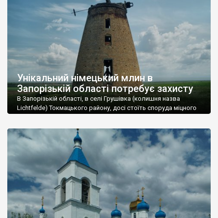
Унікальний німецький млин в
Запорізькій області потребує захисту
В Запорізькій області, в селі Грушівка (колишня назва
Lichtfelde) Токмацького району, досі стоїть споруда міцного
вітряку т.зв. голландського типу, який залишився від
колишньої німецької колонії. Він не внесений до реєстрів
пам’яток та знаходиться під загрозою руйнації. Унікальність
млина полягає в тому, що подібних млинів в області
збереглося всього лише два (ще один – в селі […]