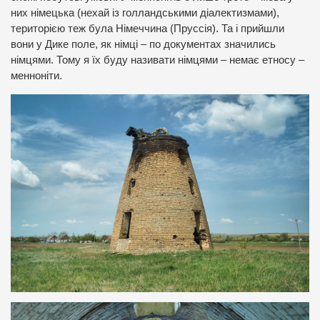
них німецька (нехай із голландськими діалектизмами),
територією теж була Німеччина (Пруссія). Та і прийшли
вони у Дике поле, як німці – по документах значились
німцями. Тому я їх буду називати німцями – немає етносу –
менноніти.