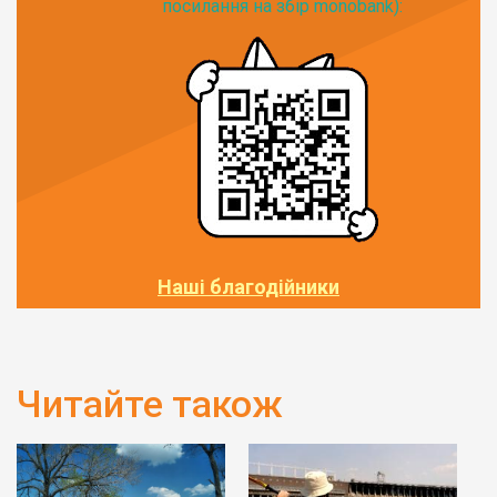
посилання на збір monobank):
Наші благодійники
Читайте також