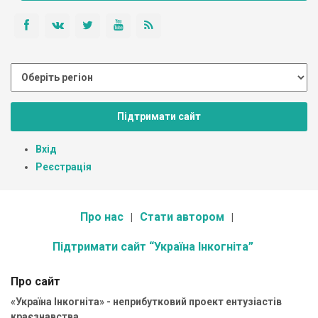
Підтримати сайт
Вхід
Реєстрація
Про нас
Стати автором
Підтримати сайт “Україна Інкогніта”
Про сайт
«Україна Інкогніта» - неприбутковий проект ентузіастів
краєзнавства.