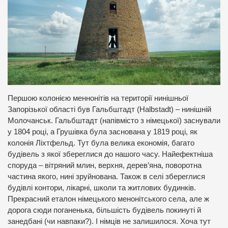
Першою колонією меннонітів на території нинішньої
Запорізької області був Гальбштадт (Halbstadt) – нинішній
Молочанськ. Гальбштадт (напівмісто з німецької) заснували
у 1804 році, а Грушівка була заснована у 1819 році, як
колонія Ліхтфельд. Тут була велика економія, багато
будівель з якої збереглися до нашого часу. Найефектніша
споруда – вітряний млин, верхня, дерев’яна, поворотна
частина якого, нині зруйнована. Також в селі збереглися
будівлі контори, лікарні, школи та житлових будинків.
Прекрасний еталон німецького менонітського села, але ж
дорога сюди поганенька, більшість будівель покинуті й
занедбані (чи навпаки?). І німців не залишилося. Хоча тут