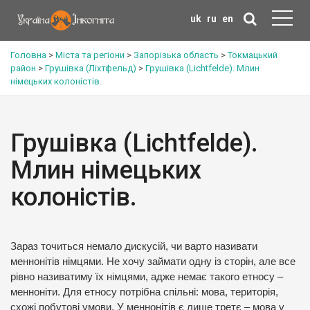
uk
ru
en
Головна
>
Міста та регіони
>
Запорізька область
>
Токмацький
район
>
Грушівка (Ліхтфельд)
>
Грушівка (Lichtfelde). Млин
німецьких колоністів.
Грушівка (Lichtfelde).
Млин німецьких
колоністів.
Зараз точиться немало дискусій, чи варто називати
меннонітів німцями. Не хочу займати одну із сторін, але все
рівно називатиму їх німцями, адже немає такого етносу –
менноніти. Для етносу потрібна спільні: мова, територія,
схожі побутові умови. У меннонітів є лише третє – мова у