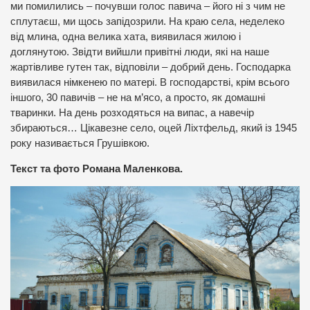
ми помилились – почувши голос павича – його ні з чим не
сплутаєш, ми щось запідозрили. На краю села, неделеко
від млина, одна велика хата, виявилася жилою і
доглянутою. Звідти вийшли привітні люди, які на наше
жартівливе гутен так, відповіли – добрий день. Господарка
виявилася німкенею по матері. В господарстві, крім всього
іншого, 30 павичів – не на м’ясо, а просто, як домашні
тваринки. На день розходяться на випас, а навечір
збираються… Цікавезне село, оцей Ліхтфельд, який із 1945
року називається Грушівкою.
Текст та фото Романа Маленкова.