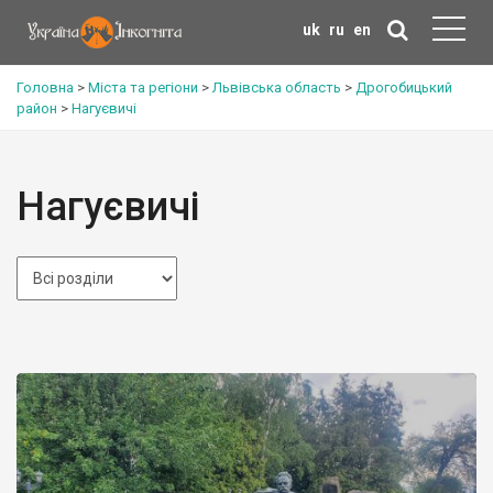
uk
ru
en
Головна
>
Міста та регіони
>
Львівська область
>
Дрогобицький
район
>
Нагуєвичі
Нагуєвичі