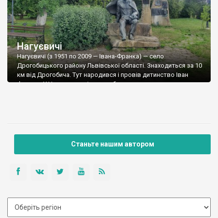
Нагуєвичі
Нагуєвичі (з 1951 по 2009 — Івана-Франка) — село
Дрогобицького району Львівської області. Знаходиться за 10
км від Дрогобича. Тут народився і провів дитинство Іван
Франко. У Нагуєвичах він часто бував, коли навчався у
Дрогобичі та Львові, сюди приїздив згодом із своєю сім’єю
на відпочинок та для праці. Село (спочатку Сольне, потім
Башево, пізніше — […]
Станьте нашим автором