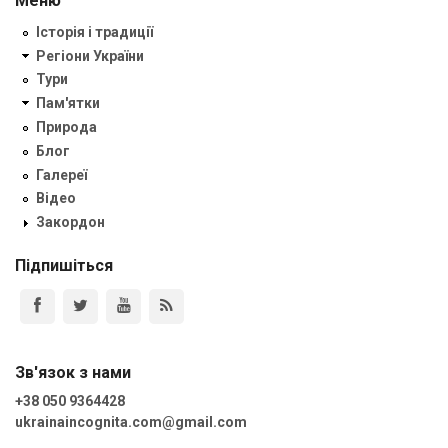
Меню
Історія і традиції
Регіони України
Тури
Пам'ятки
Природа
Блог
Галереї
Відео
Закордон
Підпишіться
Зв'язок з нами
+38 050 9364428
ukrainaincognita.com@gmail.com