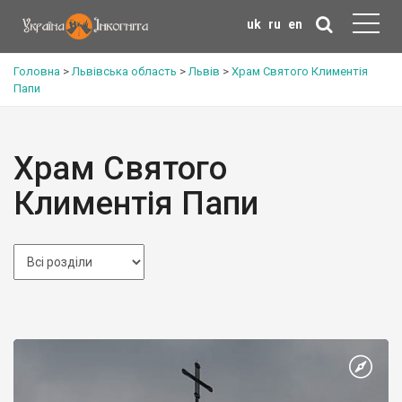
uk
ru
en
Головна
>
Львівська область
>
Львів
>
Храм Святого Климентія
Папи
Храм Святого
Климентія Папи